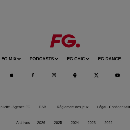
FG MIX
PODCASTS
FG CHIC
FG DANCE
blicité - Agence FG
DAB+
Règlement des jeux
Légal - Confidentiali
Archives
2026
2025
2024
2023
2022