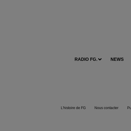
RADIO FG.
NEWS
L'histoire de FG
Nous contacter
Pu