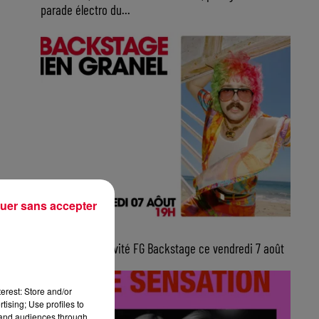
parade électro du...
uer sans accepter
10h00
Julien Granel, invité FG Backstage ce vendredi 7 août
erest: Store and/or
tising; Use profiles to
tand audiences through