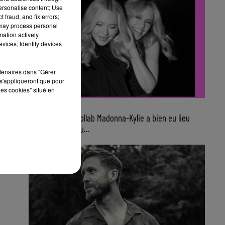
personalise content; Use
 fraud, and fix errors;
 may process personal
mation actively
vices; Identify devices
rtenaires dans "Gérer
s'appliqueront que pour
les cookies" situé en
8h07
Finalement, la collab Madonna-Kylie a bien eu lieu
avec ce nouveau...