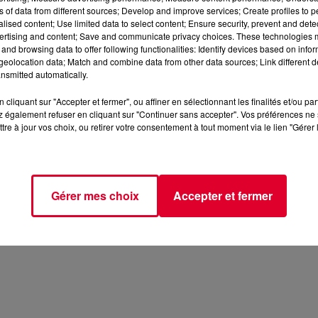
ns of data from different sources; Develop and improve services; Create profiles to 
alised content; Use limited data to select content; Ensure security, prevent and detect
ertising and content; Save and communicate privacy choices. These technologies
and browsing data to offer following functionalities: Identify devices based on infor
eolocation data; Match and combine data from other data sources; Link different de
nsmitted automatically.
cliquant sur "Accepter et fermer", ou affiner en sélectionnant les finalités et/ou pa
 également refuser en cliquant sur "Continuer sans accepter". Vos préférences ne 
tre à jour vos choix, ou retirer votre consentement à tout moment via le lien "Gérer 
Gérer mes choix
Accepter et fermer