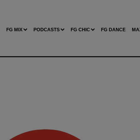
FG MIX
PODCASTS
FG CHIC
FG DANCE
MA