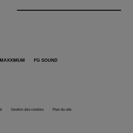
MAXXIMUM
FG SOUND
té
Gestion des cookies
Plan du site