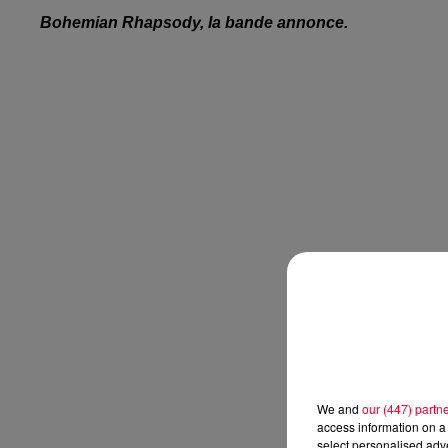
Bohemian Rhapsody, la bande annonce.
We and
our (447) partn
access information on a 
select personalised ad