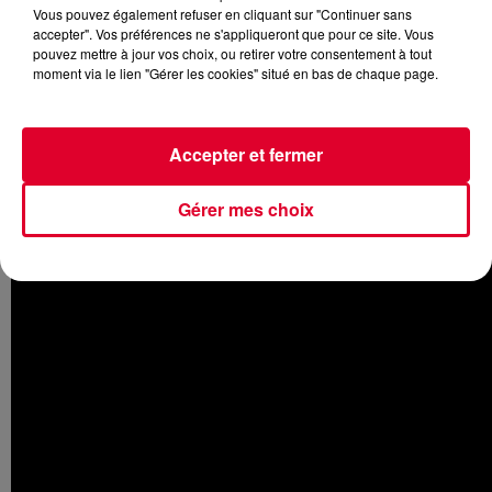
Vous pouvez également refuser en cliquant sur "Continuer sans
accepter". Vos préférences ne s'appliqueront que pour ce site. Vous
pouvez mettre à jour vos choix, ou retirer votre consentement à tout
moment via le lien "Gérer les cookies" situé en bas de chaque page.
Le duo français a sorti dernièrement
l’excellent
Morning
Light
que la plupart de nos auditeurs adorent. Pour suivre,
ils dévoilent leur nouveau son baptisé
Darlin'
. Ils laissent un
Accepter et fermer
peu le côté disco de côté, mais il y a toujours cette House
que l’on adore. On ne peut qu’espérer qu’
Arno Cost et
Norman Doray
poursuivent cette année 2020 sur ce même
Gérer mes choix
niveau.