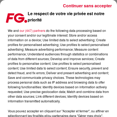
Continuer sans accepter
Le respect de votre vie privée est notre
priorité
ARNO COST ET NORMAN DORAY ENCHAÎNENT AVEC DARLIN’
We and
our (447) partners
do the following data processing based on
your consent and/or our legitimate interest: Store and/or access
Publié : 3 mars 2020 à 6h25 par Antony Harari
information on a device; Use limited data to select advertising; Create
profiles for personalised advertising; Use profiles to select personalised
advertising; Measure advertising performance; Measure content
performance; Understand audiences through statistics or combinations
of data from different sources; Develop and improve services; Create
profiles to personalise content; Use profiles to select personalised
content; Use limited data to select content; Ensure security, prevent and
detect fraud, and fix errors; Deliver and present advertising and content;
Save and communicate privacy choices. These technologies may
process personal data such as IP address and browsing data to offer
following functionalities: Identify devices based on information actively
requested; Use precise geolocation data; Match and combine data from
other data sources; Link different devices; Identify devices based on
information transmitted automatically.
Vous pouvez accepter en cliquant sur "Accepter et fermer", ou affiner en
sélectionnant les finalités et/ou partenaires dans "Gérer mes choix".