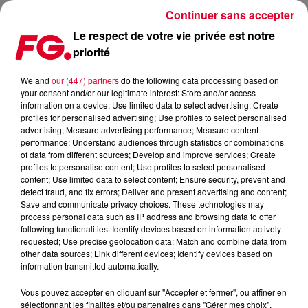
Continuer sans accepter
Le respect de votre vie privée est notre
priorité
ARNAUD REBOTINI, LE SON ET L’IMAGE
We and
our (447) partners
do the following data processing based on
your consent and/or our legitimate interest: Store and/or access
Publié : 27 mars 2020 à 10h18 par Christophe HUBERT
information on a device; Use limited data to select advertising; Create
profiles for personalised advertising; Use profiles to select personalised
advertising; Measure advertising performance; Measure content
performance; Understand audiences through statistics or combinations
of data from different sources; Develop and improve services; Create
profiles to personalise content; Use profiles to select personalised
content; Use limited data to select content; Ensure security, prevent and
detect fraud, and fix errors; Deliver and present advertising and content;
Save and communicate privacy choices. These technologies may
process personal data such as IP address and browsing data to offer
following functionalities: Identify devices based on information actively
requested; Use precise geolocation data; Match and combine data from
other data sources; Link different devices; Identify devices based on
information transmitted automatically.
Vous pouvez accepter en cliquant sur "Accepter et fermer", ou affiner en
sélectionnant les finalités et/ou partenaires dans "Gérer mes choix".