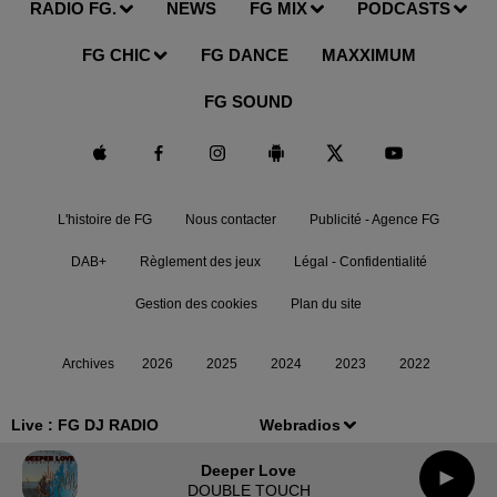
RADIO FG.
NEWS
FG MIX
PODCASTS
FG CHIC
FG DANCE
MAXXIMUM
FG SOUND
L'histoire de FG
Nous contacter
Publicité - Agence FG
DAB+
Règlement des jeux
Légal - Confidentialité
Gestion des cookies
Plan du site
Archives
2026
2025
2024
2023
2022
Live :
FG DJ RADIO
Webradios
Deeper Love
DOUBLE TOUCH