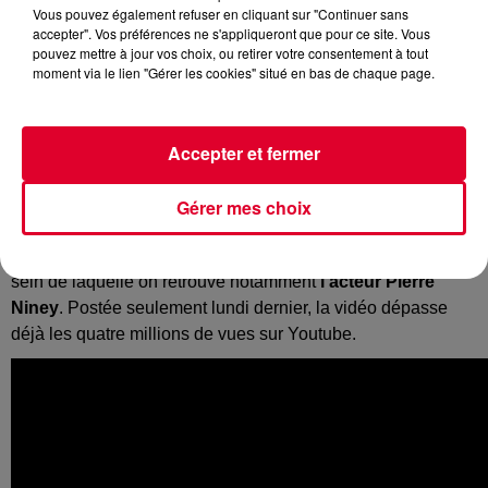
Vous pouvez également refuser en cliquant sur "Continuer sans
accepter". Vos préférences ne s'appliqueront que pour ce site. Vous
pouvez mettre à jour vos choix, ou retirer votre consentement à tout
moment via le lien "Gérer les cookies" situé en bas de chaque page.
Lors des dernières Victoires de la Musique,
Angèle avait
remporté trois trophées dont la Victoire du meilleur clip
Accepter et fermer
pour
Tout Oublier
.
Pour son nouveau single
Balance Ton
Quoi
, on pouvait s’attendre à une autre vidéo décalée de la
part de la révélation belge.
Gérer mes choix
Et c’est en effet le cas dans ce nouveau clip où
Angèle
dénonce le sexisme
avec son Anti Sexism Academy au
sein de laquelle on retrouve notamment
l’acteur Pierre
Niney
. Postée seulement lundi dernier, la vidéo dépasse
déjà les quatre millions de vues sur Youtube.