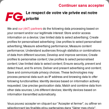
Continuer sans accepter
Le respect de votre vie privée est notre
priorité
ANGÈLE INVITE PIERRE NINEY DANS LE NOUVEAU CLIP DE
"BALANCE TON QUOI"
We and
our (447) partners
do the following data processing based on
your consent and/or our legitimate interest: Store and/or access
information on a device; Use limited data to select advertising; Create
Publié : 16 avril 2019 à 6h08 par Antony Harari
profiles for personalised advertising; Use profiles to select personalised
advertising; Measure advertising performance; Measure content
performance; Understand audiences through statistics or combinations
of data from different sources; Develop and improve services; Create
profiles to personalise content; Use profiles to select personalised
content; Use limited data to select content; Ensure security, prevent and
detect fraud, and fix errors; Deliver and present advertising and content;
Save and communicate privacy choices. These technologies may
process personal data such as IP address and browsing data to offer
following functionalities: Identify devices based on information actively
requested; Use precise geolocation data; Match and combine data from
other data sources; Link different devices; Identify devices based on
information transmitted automatically.
Vous pouvez accepter en cliquant sur "Accepter et fermer", ou affiner en
sélectionnant les finalités et/ou partenaires dans "Gérer mes choix".