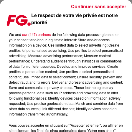
Continuer sans accepter
Le respect de votre vie privée est notre
priorité
ALAN WALKER : SON REMIX DE COLDPLAY
We and
our (447) partners
do the following data processing based on
your consent and/or our legitimate interest: Store and/or access
Publié : 13 juillet 2016 à 8h30 par La rédaction
information on a device; Use limited data to select advertising; Create
profiles for personalised advertising; Use profiles to select personalised
advertising; Measure advertising performance; Measure content
performance; Understand audiences through statistics or combinations
of data from different sources; Develop and improve services; Create
profiles to personalise content; Use profiles to select personalised
content; Use limited data to select content; Ensure security, prevent and
detect fraud, and fix errors; Deliver and present advertising and content;
Save and communicate privacy choices. These technologies may
process personal data such as IP address and browsing data to offer
following functionalities: Identify devices based on information actively
requested; Use precise geolocation data; Match and combine data from
other data sources; Link different devices; Identify devices based on
information transmitted automatically.
Vous pouvez accepter en cliquant sur "Accepter et fermer", ou affiner en
sélectionnant les finalités et/ou partenaires dans "Gérer mes choix".