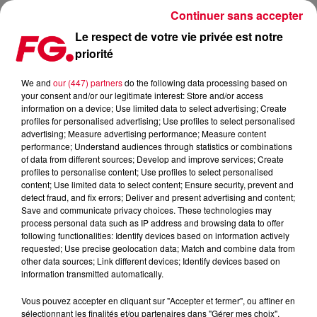
Continuer sans accepter
Le respect de votre vie privée est notre
priorité
ALAN WALKER DÉVOILE UN NOUVEL UNIVERS MYSTÉRIEUX AVEC LA VIDÉO
DE DARKSIDE
We and
our (447) partners
do the following data processing based on
your consent and/or our legitimate interest: Store and/or access
information on a device; Use limited data to select advertising; Create
Publié : 9 août 2018 à 8h47 par La rédaction
profiles for personalised advertising; Use profiles to select personalised
advertising; Measure advertising performance; Measure content
performance; Understand audiences through statistics or combinations
of data from different sources; Develop and improve services; Create
profiles to personalise content; Use profiles to select personalised
content; Use limited data to select content; Ensure security, prevent and
detect fraud, and fix errors; Deliver and present advertising and content;
Save and communicate privacy choices. These technologies may
process personal data such as IP address and browsing data to offer
following functionalities: Identify devices based on information actively
requested; Use precise geolocation data; Match and combine data from
other data sources; Link different devices; Identify devices based on
information transmitted automatically.
Vous pouvez accepter en cliquant sur "Accepter et fermer", ou affiner en
sélectionnant les finalités et/ou partenaires dans "Gérer mes choix".