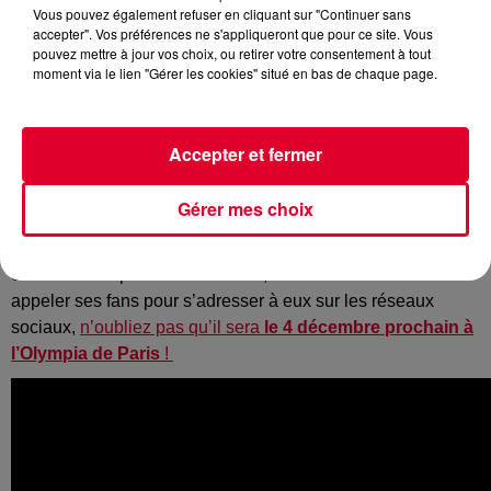
Vous pouvez également refuser en cliquant sur "Continuer sans
accepter". Vos préférences ne s'appliqueront que pour ce site. Vous
pouvez mettre à jour vos choix, ou retirer votre consentement à tout
moment via le lien "Gérer les cookies" situé en bas de chaque page.
Le DJ britanico-norvégien vient de sortir son nouveau titre
Darkside
aux côtés des deux chanteuses Au/Ra et Tomine
Harket. Le morceau reste exactement dans la même veine
Accepter et fermer
que les précédents
Ignite
ou
All Falls Down
. Et le clip qui
accompagne ce nouveau track est particulièrement travaillé
Gérer mes choix
avec
un univers futuriste qui semble tant plaire à Alan
Walker.
Si vous faites partie des Walkers, comme il aime bien
appeler ses fans pour s’adresser à eux sur les réseaux
sociaux,
n’oubliez pas qu’il sera
le 4 décembre prochain à
l’Olympia de Paris
!