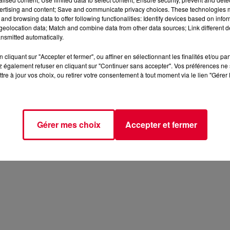
ertising and content; Save and communicate privacy choices. These technologies
and browsing data to offer following functionalities: Identify devices based on infor
eolocation data; Match and combine data from other data sources; Link different de
nsmitted automatically.
cliquant sur "Accepter et fermer", ou affiner en sélectionnant les finalités et/ou pa
 également refuser en cliquant sur "Continuer sans accepter". Vos préférences ne 
tre à jour vos choix, ou retirer votre consentement à tout moment via le lien "Gérer 
Gérer mes choix
Accepter et fermer