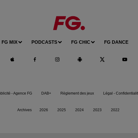
FG MIX
PODCASTS
FG CHIC
FG DANCE
blicité - Agence FG
DAB+
Règlement des jeux
Légal - Confidentiali
Archives
2026
2025
2024
2023
2022