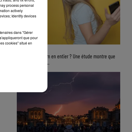
 may process personal
mation actively
vices; Identify devices
rtenaires dans "Gérer
s'appliqueront que pour
les cookies" situé en
4 août 2026
Ecouter un album en entier ? Une étude montre que
ce n’est plus du...