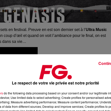
ets en festival. Preuve en est son dernier set à l’
Ultra Music
un coup d’œil et quand on voit l’ambiance pour le final, on est
is dans sa vie…
Contin
Le respect de votre vie privée est notre priorité
ers
do the following data processing based on your consent and/or our legitimate int
device; Use limited data to select advertising; Create profiles for personalised adver
vertising; Measure advertising performance; Measure content performance; Unders
ns of data from different sources; Develop and improve services; Create profiles to 
alised content; Use limited data to select content; Ensure security, prevent and detect