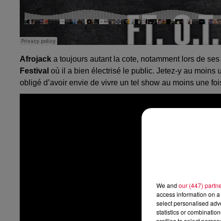
Afrojack
a toujours autant la cote, notamment lors de ses s
Festival
où il a bien électrisé le public. Jetez-y au moins 
obligé d’avoir envie de vivre un tel show au moins une fo
We and
our (447) partn
access information on a 
select personalised ad
statistics or combinatio
profiles to select person