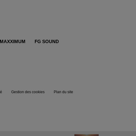
MAXXIMUM
FG SOUND
té
Gestion des cookies
Plan du site