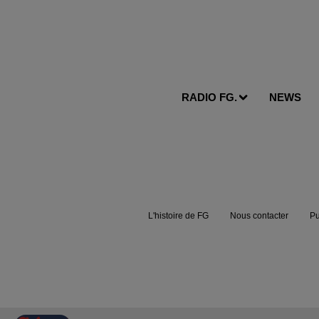
RADIO FG.
NEWS
L'histoire de FG
Nous contacter
Pu