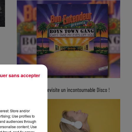
uer sans accepter
5 août 2026
Bon Entendeur revisite un incontournable Disco !
erest: Store and/or
tising; Use profiles to
tand audiences through
personalise content; Use
 fraud, and fix errors;