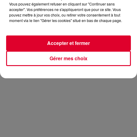
Vous pouvez également refuser en cliquant sur "Continuer sans
accepter". Vos préférences ne s'appliqueront que pour ce site. Vous
pouvez mettre à jour vos choix, ou retirer votre consentement à tout
moment via le lien "Gérer les cookies" situé en bas de chaque page.
On vous propose aujourd’hui de découvrir le nouveau
morceau du DJ hollandais. Pour l’occasion,
Afrojack
s’est
associé au DJ australien
Jay Karama
pour sortir
Diamonds
,
Accepter et fermer
un titre particulièrement dark qui plaira à coup sûr aux
amateurs du genre. Et en live, ça fonctionne également
Gérer mes choix
comme lors de l’Ultra Singapour :