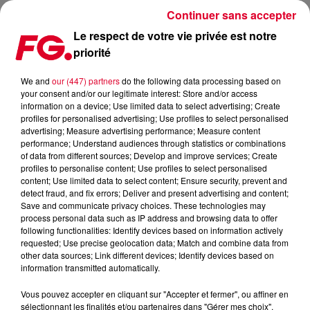
Continuer sans accepter
Le respect de votre vie privée est notre
priorité
AFROJACK : NOUVEAU TITRE (VIDÉO)
We and
our (447) partners
do the following data processing based on
your consent and/or our legitimate interest: Store and/or access
Publié : 11 janvier 2017 à 8h47 par La rédaction
information on a device; Use limited data to select advertising; Create
profiles for personalised advertising; Use profiles to select personalised
advertising; Measure advertising performance; Measure content
performance; Understand audiences through statistics or combinations
of data from different sources; Develop and improve services; Create
profiles to personalise content; Use profiles to select personalised
content; Use limited data to select content; Ensure security, prevent and
detect fraud, and fix errors; Deliver and present advertising and content;
Save and communicate privacy choices. These technologies may
process personal data such as IP address and browsing data to offer
following functionalities: Identify devices based on information actively
requested; Use precise geolocation data; Match and combine data from
other data sources; Link different devices; Identify devices based on
information transmitted automatically.
Vous pouvez accepter en cliquant sur "Accepter et fermer", ou affiner en
sélectionnant les finalités et/ou partenaires dans "Gérer mes choix".