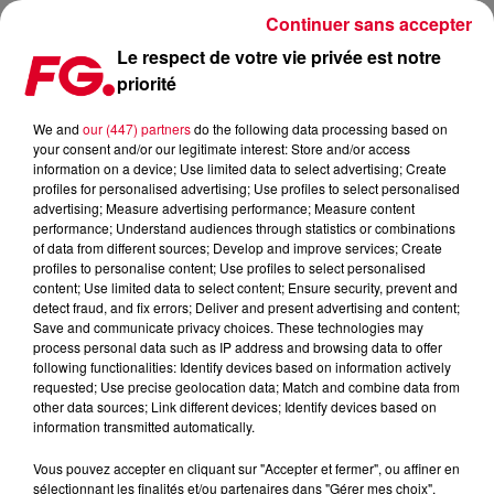
Continuer sans accepter
Le respect de votre vie privée est notre
priorité
A DÉCOUVRIR, LE NOUVEAU SINGLE DE MYD
We and
our (447) partners
do the following data processing based on
your consent and/or our legitimate interest: Store and/or access
Publié : 8 avril 2019 à 10h07 par Christophe HUBERT
information on a device; Use limited data to select advertising; Create
profiles for personalised advertising; Use profiles to select personalised
advertising; Measure advertising performance; Measure content
performance; Understand audiences through statistics or combinations
of data from different sources; Develop and improve services; Create
profiles to personalise content; Use profiles to select personalised
content; Use limited data to select content; Ensure security, prevent and
detect fraud, and fix errors; Deliver and present advertising and content;
Save and communicate privacy choices. These technologies may
process personal data such as IP address and browsing data to offer
following functionalities: Identify devices based on information actively
requested; Use precise geolocation data; Match and combine data from
other data sources; Link different devices; Identify devices based on
information transmitted automatically.
Vous pouvez accepter en cliquant sur "Accepter et fermer", ou affiner en
sélectionnant les finalités et/ou partenaires dans "Gérer mes choix".