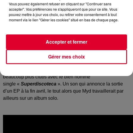
Vous pouvez également refuser en cliquant sur "Continuer sans
accepter". Vos préférences ne s'appliqueront que pour ce site. Vous
pouvez mettre à jour vos choix, ou retirer votre consentement à tout
moment via le lien "Gérer les cookies" situé en bas de chaque page.
C’est peu dire que le label français
Ed Banger
sait nous
inonder – et nous combler – avec des titres et producteurs
de talents !
Accepter et fermer
C’est le cas notamment de
Myd
– que vous aviez pu
découvrir dans l’émission
Starter FG d’Hakimakli
grâce à
Gérer mes choix
son single «
Muchas
», résolument funky.
Cette fois, le producteur français revient à des sons
beaucoup plus clubs avec le bien nommé
single «
Superdiscoteca
». Un son qui annonce la sortie
d’un EP à la fin avril, le tout alors que Myd travaillerait par
ailleurs sur un album solo.