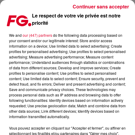
Continuer sans accepter
Le respect de votre vie privée est notre
priorité
100% NAKED
We and
our (447) partners
do the following data processing based on
your consent and/or our legitimate interest: Store and/or access
Publié : 6 juin 2018 à 17h10 par La rédaction
information on a device; Use limited data to select advertising; Create
profiles for personalised advertising; Use profiles to select personalised
advertising; Measure advertising performance; Measure content
performance; Understand audiences through statistics or combinations
of data from different sources; Develop and improve services; Create
profiles to personalise content; Use profiles to select personalised
content; Use limited data to select content; Ensure security, prevent and
detect fraud, and fix errors; Deliver and present advertising and content;
Save and communicate privacy choices. These technologies may
process personal data such as IP address and browsing data to offer
following functionalities: Identify devices based on information actively
requested; Use precise geolocation data; Match and combine data from
other data sources; Link different devices; Identify devices based on
information transmitted automatically.
Vous pouvez accepter en cliquant sur "Accepter et fermer", ou affiner en
sélectionnant les finalités et/ou partenaires dans "Gérer mes choix".