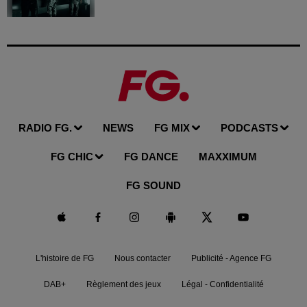
RADIO FG.
NEWS
FG MIX
PODCASTS
FG CHIC
FG DANCE
MAXXIMUM
FG SOUND
L'histoire de FG
Nous contacter
Publicité - Agence FG
DAB+
Règlement des jeux
Légal - Confidentialité