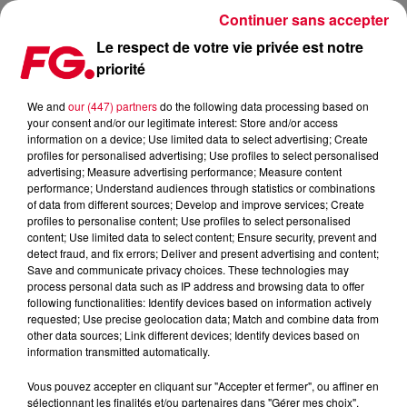
Continuer sans accepter
Le respect de votre vie privée est notre
priorité
MUSIC STORY DU JOUR : TOP 100 DJ, LA PLACE DES FEMMES
We and
our (447) partners
do the following data processing based on
your consent and/or our legitimate interest: Store and/or access
Publié : 4 décembre 2023 à 11h19 par Christophe HUBERT
information on a device; Use limited data to select advertising; Create
profiles for personalised advertising; Use profiles to select personalised
advertising; Measure advertising performance; Measure content
performance; Understand audiences through statistics or combinations
of data from different sources; Develop and improve services; Create
profiles to personalise content; Use profiles to select personalised
content; Use limited data to select content; Ensure security, prevent and
detect fraud, and fix errors; Deliver and present advertising and content;
Save and communicate privacy choices. These technologies may
process personal data such as IP address and browsing data to offer
following functionalities: Identify devices based on information actively
requested; Use precise geolocation data; Match and combine data from
other data sources; Link different devices; Identify devices based on
information transmitted automatically.
Vous pouvez accepter en cliquant sur "Accepter et fermer", ou affiner en
sélectionnant les finalités et/ou partenaires dans "Gérer mes choix".