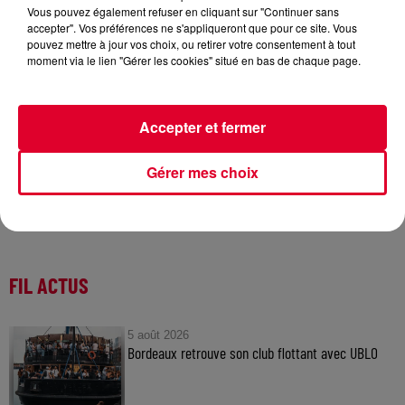
Vous pouvez également refuser en cliquant sur "Continuer sans
accepter". Vos préférences ne s'appliqueront que pour ce site. Vous
pouvez mettre à jour vos choix, ou retirer votre consentement à tout
Top100
moment via le lien "Gérer les cookies" situé en bas de chaque page.
Crédit :
Top100
Accepter et fermer
Gérer mes choix
FIL ACTUS
5 août 2026
Bordeaux retrouve son club flottant avec UBLO