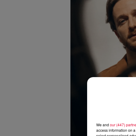
We and
our (447) partn
access information on a 
select personalised ad