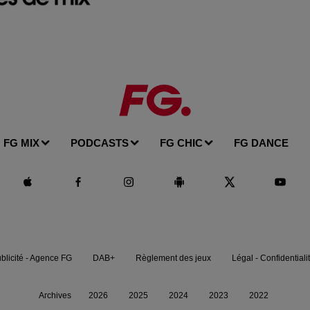
FG MIX
PODCASTS
FG CHIC
FG DANCE
blicité - Agence FG
DAB+
Règlement des jeux
Légal - Confidentiali
Archives
2026
2025
2024
2023
2022