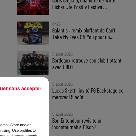
Boris Brejcha, Charlotte de Witte,
Fisher… le Positiv Festival...
8h26
Galantis : remix bluffant de Can’t
Take My Eyes Off You pour un...
5 août 2026
Bordeaux retrouve son club flottant
avec UBLO
5 août 2026
uer sans accepter
Lucas Sketti, invité FG Backstage ce
mercredi 5 août
5 août 2026
Bon Entendeur revisite un
erest: Store and/or
incontournable Disco !
tising; Use profiles to
tand audiences through