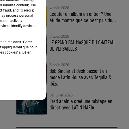
personalise content; Use
4 août 2026
 fraud, and fix errors;
Ecouter un album en entier ? Une
 may process personal
étude montre que ce n’est plus du...
mation actively
vices; Identify devices
3 août 2026
LE GRAND BAL MASQUÉ DU CHATEAU
rtenaires dans "Gérer
s'appliqueront que pour
DE VERSAILLES
les cookies" situé en
ine
ert
3 août 2026
Bob Sinclar et Besh passent en
mode Latin House avec Tequila &
Ibiza
31 juillet 2026
Fred again a créé une mixtape en
direct avec LATIN MAFIA