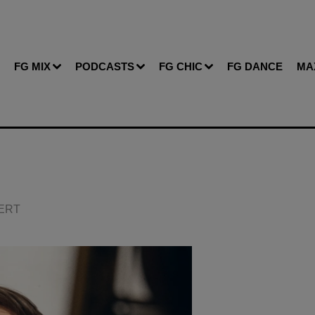
FG MIX
PODCASTS
FG CHIC
FG DANCE
MA
BERT