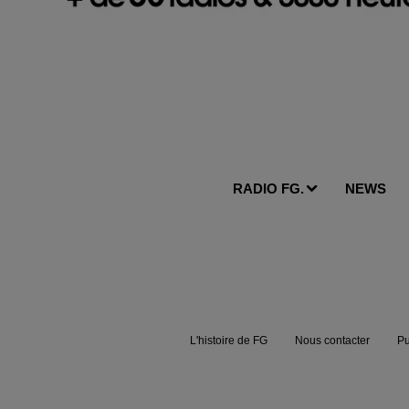
RADIO FG.
NEWS
L'histoire de FG
Nous contacter
Pu