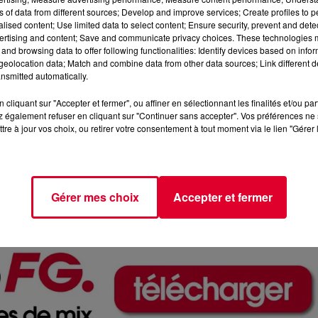
ns of data from different sources; Develop and improve services; Create profiles to 
alised content; Use limited data to select content; Ensure security, prevent and detect
ertising and content; Save and communicate privacy choices. These technologies
and browsing data to offer following functionalities: Identify devices based on infor
eolocation data; Match and combine data from other data sources; Link different de
nsmitted automatically.
cliquant sur "Accepter et fermer", ou affiner en sélectionnant les finalités et/ou pa
 également refuser en cliquant sur "Continuer sans accepter". Vos préférences ne 
tre à jour vos choix, ou retirer votre consentement à tout moment via le lien "Gérer 
Thylac
Crédit :
@Cécile Chab
Gérer mes choix
Accepter et fermer