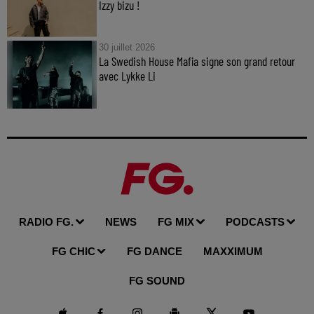
Izzy bizu !
30 juillet 2026
La Swedish House Mafia signe son grand retour
avec Lykke Li
RADIO FG.
NEWS
FG MIX
PODCASTS
FG CHIC
FG DANCE
MAXXIMUM
FG SOUND