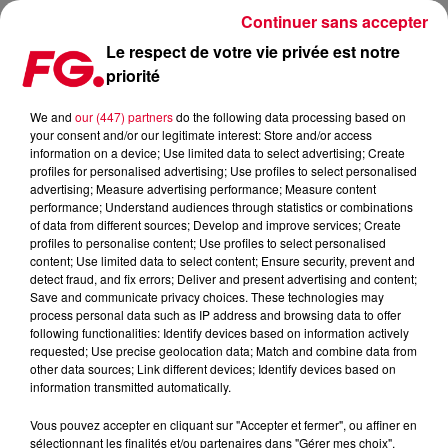
Continuer sans accepter
Le respect de votre vie privée est notre
priorité
MUSIC STORY DU JOUR : THE SHAPESHIFTERS
We and
our (447) partners
do the following data processing based on
your consent and/or our legitimate interest: Store and/or access
Publié : 25 mars 2025 à 11h27 par Christophe HUBERT
information on a device; Use limited data to select advertising; Create
profiles for personalised advertising; Use profiles to select personalised
advertising; Measure advertising performance; Measure content
performance; Understand audiences through statistics or combinations
of data from different sources; Develop and improve services; Create
profiles to personalise content; Use profiles to select personalised
content; Use limited data to select content; Ensure security, prevent and
detect fraud, and fix errors; Deliver and present advertising and content;
Save and communicate privacy choices. These technologies may
process personal data such as IP address and browsing data to offer
following functionalities: Identify devices based on information actively
requested; Use precise geolocation data; Match and combine data from
other data sources; Link different devices; Identify devices based on
information transmitted automatically.
Vous pouvez accepter en cliquant sur "Accepter et fermer", ou affiner en
sélectionnant les finalités et/ou partenaires dans "Gérer mes choix".