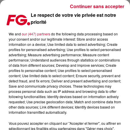
Continuer sans accepter
Le respect de votre vie privée est notre
priorité
MUSIC STORY DU JOUR : RON CARROLL
We and
our (447) partners
do the following data processing based on
your consent and/or our legitimate interest: Store and/or access
Publié : 1er octobre 2025 à 11h37 par Christophe HUBERT
information on a device; Use limited data to select advertising; Create
profiles for personalised advertising; Use profiles to select personalised
advertising; Measure advertising performance; Measure content
performance; Understand audiences through statistics or combinations
of data from different sources; Develop and improve services; Create
profiles to personalise content; Use profiles to select personalised
content; Use limited data to select content; Ensure security, prevent and
detect fraud, and fix errors; Deliver and present advertising and content;
Save and communicate privacy choices. These technologies may
process personal data such as IP address and browsing data to offer
following functionalities: Identify devices based on information actively
requested; Use precise geolocation data; Match and combine data from
other data sources; Link different devices; Identify devices based on
information transmitted automatically.
Vous pouvez accepter en cliquant sur "Accepter et fermer", ou affiner en
sélectionnant les finalités et/ou partenaires dans "Gérer mes choix".