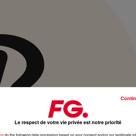
Contin
Le respect de votre vie privée est notre priorité
ers
do the following data processing based on your consent and/or our legitimate int