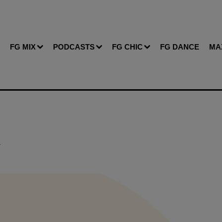
FG MIX
PODCASTS
FG CHIC
FG DANCE
MA
T