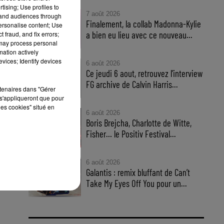
tising; Use profiles to
7 août 2026
tand audiences through
Finalement, la collab Madonna-Kylie
personalise content; Use
a bien eu lieu avec ce nouveau...
 fraud, and fix errors;
 may process personal
mation actively
vices; Identify devices
6 août 2026
Ce jeudi 6 aout, retrouvez l'interview
FG archive de Calvin Harris...
rtenaires dans "Gérer
s'appliqueront que pour
les cookies" situé en
6 août 2026
Boris Brejcha, Charlotte de Witte,
che
Fisher… le Positiv Festival...
che
6 août 2026
Galantis : remix bluffant de Can’t
Take My Eyes Off You pour un...