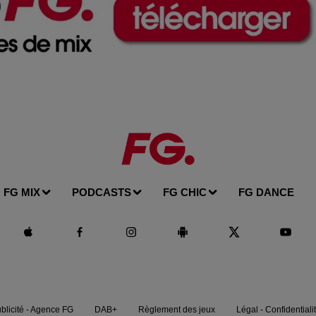
FG MIX
PODCASTS
FG CHIC
FG DANCE
blicité - Agence FG
DAB+
Règlement des jeux
Légal - Confidentiali