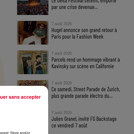
Le Delta Festival s'éteint, emporté
par une crise devenue...
7 août 2026
Hugel annonce son grand retour à
Paris pour la Fashion Week
7 août 2026
Parcels rend un hommage vibrant à
Kavinsky sur scène en Californie
7 août 2026
Ce samedi, Street Parade de Zurich,
plus grande parade électro du...
uer sans accepter
7 août 2026
Julien Granel, invité FG Backstage
ce vendredi 7 août
erest: Store and/or