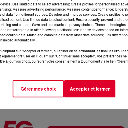
device; Use limited data to select advertising; Create profiles for personalised adver
vertising; Measure advertising performance; Measure content performance; Unders
ns of data from different sources; Develop and improve services; Create profiles to 
alised content; Use limited data to select content; Ensure security, prevent and detect
ertising and content; Save and communicate privacy choices. These technologies
and browsing data to offer following functionalities: Identify devices based on infor
eolocation data; Match and combine data from other data sources; Link different de
nsmitted automatically.
cliquant sur "Accepter et fermer", ou affiner en sélectionnant les finalités et/ou pa
 également refuser en cliquant sur "Continuer sans accepter". Vos préférences ne 
tre à jour vos choix, ou retirer votre consentement à tout moment via le lien "Gérer 
Ro
Crédit :
Ro
Gérer mes choix
Accepter et fermer