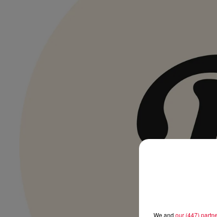
We and
our (447) partn