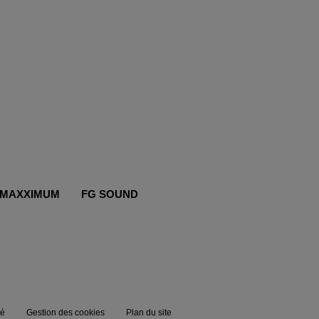
MAXXIMUM
FG SOUND
té
Gestion des cookies
Plan du site