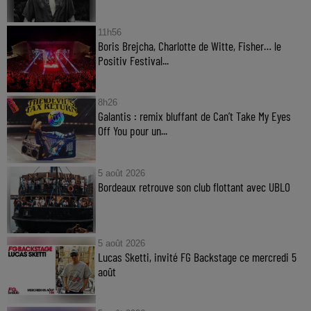
11h56
Boris Brejcha, Charlotte de Witte, Fisher… le
Positiv Festival...
8h26
Galantis : remix bluffant de Can’t Take My Eyes
Off You pour un...
5 août 2026
Bordeaux retrouve son club flottant avec UBLO
5 août 2026
Lucas Sketti, invité FG Backstage ce mercredi 5
août