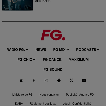
LATIN MAFIA
RADIO FG.
NEWS
FG MIX
PODCASTS
FG CHIC
FG DANCE
MAXXIMUM
FG SOUND
L'histoire de FG
Nous contacter
Publicité - Agence FG
DAB+
Règlement des jeux
Légal - Confidentialité