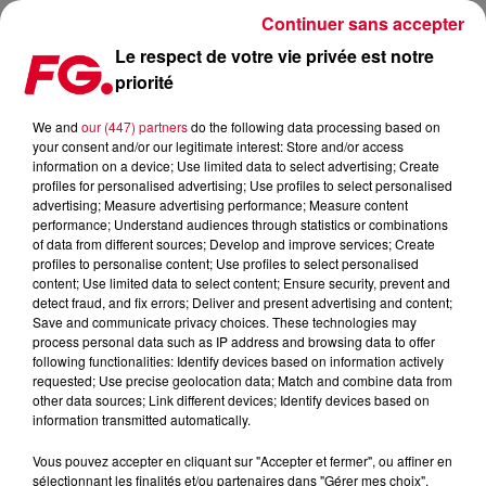
Continuer sans accepter
Le respect de votre vie privée est notre
priorité
MUSIC STORY DU JOUR : OFENBACH
We and
our (447) partners
do the following data processing based on
your consent and/or our legitimate interest: Store and/or access
Publié : 23 octobre 2023 à 11h18 par Christophe HUBERT
information on a device; Use limited data to select advertising; Create
profiles for personalised advertising; Use profiles to select personalised
advertising; Measure advertising performance; Measure content
performance; Understand audiences through statistics or combinations
of data from different sources; Develop and improve services; Create
profiles to personalise content; Use profiles to select personalised
content; Use limited data to select content; Ensure security, prevent and
detect fraud, and fix errors; Deliver and present advertising and content;
Save and communicate privacy choices. These technologies may
process personal data such as IP address and browsing data to offer
following functionalities: Identify devices based on information actively
requested; Use precise geolocation data; Match and combine data from
other data sources; Link different devices; Identify devices based on
information transmitted automatically.
Vous pouvez accepter en cliquant sur "Accepter et fermer", ou affiner en
sélectionnant les finalités et/ou partenaires dans "Gérer mes choix".