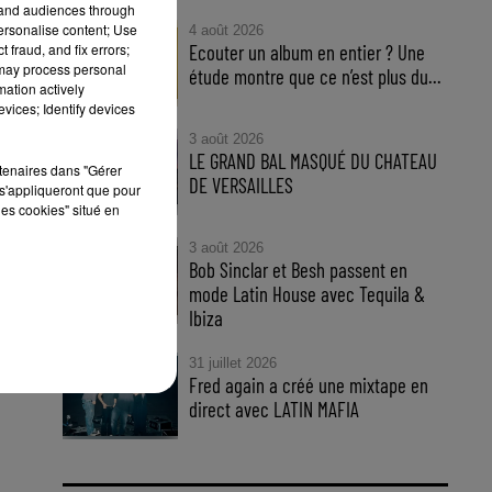
tand audiences through
personalise content; Use
4 août 2026
 fraud, and fix errors;
Ecouter un album en entier ? Une
 may process personal
étude montre que ce n’est plus du...
mation actively
vices; Identify devices
3 août 2026
LE GRAND BAL MASQUÉ DU CHATEAU
rtenaires dans "Gérer
DE VERSAILLES
s'appliqueront que pour
les cookies" situé en
oby
3 août 2026
oby
Bob Sinclar et Besh passent en
mode Latin House avec Tequila &
Ibiza
31 juillet 2026
Fred again a créé une mixtape en
direct avec LATIN MAFIA