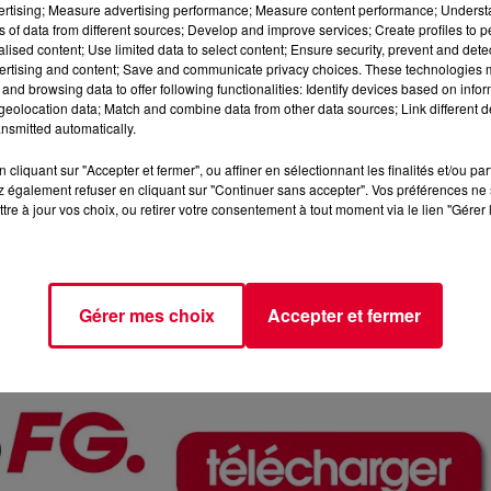
vertising; Measure advertising performance; Measure content performance; Unders
ns of data from different sources; Develop and improve services; Create profiles to 
alised content; Use limited data to select content; Ensure security, prevent and detect
ertising and content; Save and communicate privacy choices. These technologies
and browsing data to offer following functionalities: Identify devices based on infor
eolocation data; Match and combine data from other data sources; Link different de
nsmitted automatically.
cliquant sur "Accepter et fermer", ou affiner en sélectionnant les finalités et/ou pa
 également refuser en cliquant sur "Continuer sans accepter". Vos préférences ne 
tre à jour vos choix, ou retirer votre consentement à tout moment via le lien "Gérer 
M
Crédit :
M
Gérer mes choix
Accepter et fermer