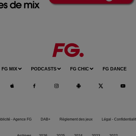
FG MIX
PODCASTS
FG CHIC
FG DANCE
blicité - Agence FG
DAB+
Règlement des jeux
Légal - Confidentiali
Archives
2026
2025
2024
2023
2022