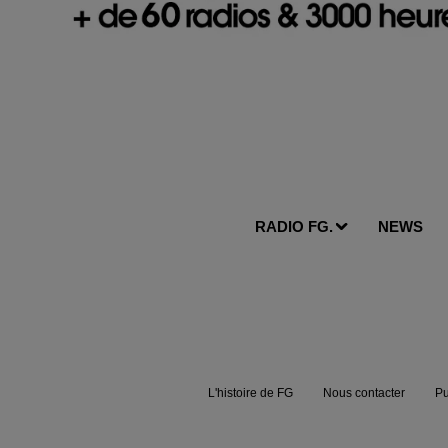
RADIO FG.
NEWS
L'histoire de FG
Nous contacter
Pu