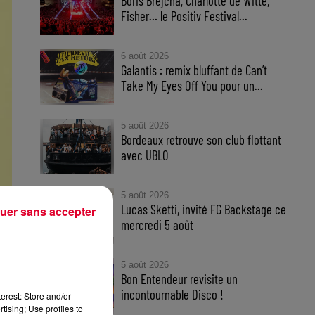
Boris Brejcha, Charlotte de Witte,
Fisher… le Positiv Festival...
6 août 2026
Galantis : remix bluffant de Can’t
Take My Eyes Off You pour un...
5 août 2026
Bordeaux retrouve son club flottant
avec UBLO
5 août 2026
Lucas Sketti, invité FG Backstage ce
uer sans accepter
mercredi 5 août
5 août 2026
Bon Entendeur revisite un
incontournable Disco !
erest: Store and/or
tising; Use profiles to