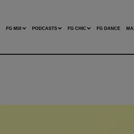
FG MIX
PODCASTS
FG CHIC
FG DANCE
MA