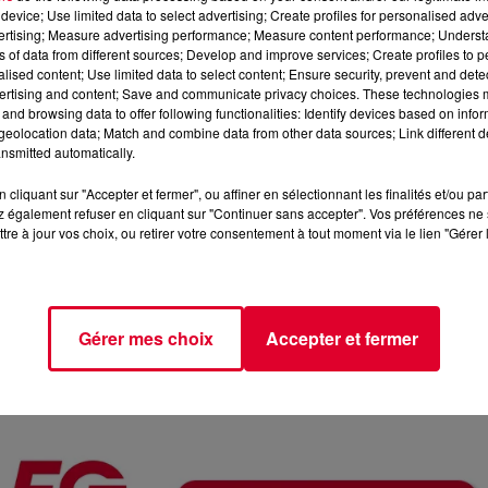
device; Use limited data to select advertising; Create profiles for personalised adver
vertising; Measure advertising performance; Measure content performance; Unders
ns of data from different sources; Develop and improve services; Create profiles to 
alised content; Use limited data to select content; Ensure security, prevent and detect
ertising and content; Save and communicate privacy choices. These technologies
and browsing data to offer following functionalities: Identify devices based on infor
eolocation data; Match and combine data from other data sources; Link different de
nsmitted automatically.
cliquant sur "Accepter et fermer", ou affiner en sélectionnant les finalités et/ou pa
 également refuser en cliquant sur "Continuer sans accepter". Vos préférences ne 
tre à jour vos choix, ou retirer votre consentement à tout moment via le lien "Gérer 
Michael Cani
Crédit :
@Dimwo
Gérer mes choix
Accepter et fermer