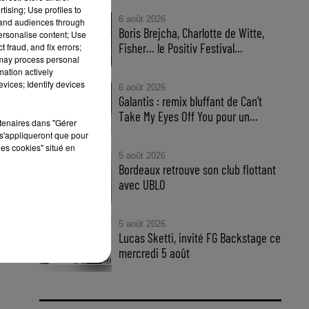
tising; Use profiles to
6 août 2026
tand audiences through
Boris Brejcha, Charlotte de Witte,
personalise content; Use
Fisher… le Positiv Festival...
 fraud, and fix errors;
 may process personal
mation actively
vices; Identify devices
6 août 2026
Galantis : remix bluffant de Can’t
Take My Eyes Off You pour un...
rtenaires dans "Gérer
s'appliqueront que pour
les cookies" situé en
5 août 2026
Bordeaux retrouve son club flottant
trot
avec UBLO
rks
5 août 2026
Lucas Sketti, invité FG Backstage ce
mercredi 5 août