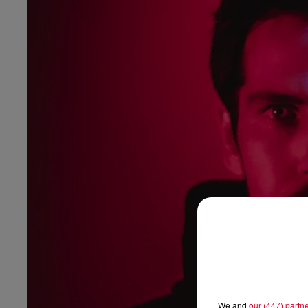
We and
our (447) partn