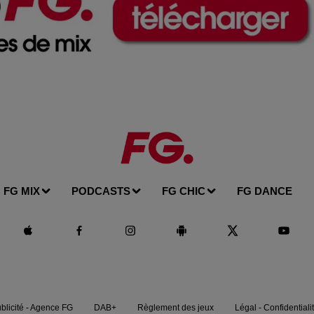
FG MIX
PODCASTS
FG CHIC
FG DANCE
blicité - Agence FG
DAB+
Règlement des jeux
Légal - Confidentiali