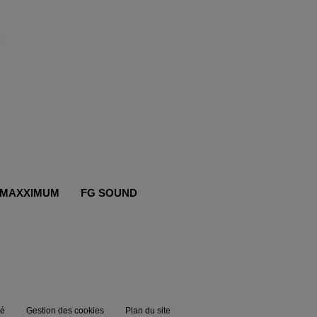
MAXXIMUM
FG SOUND
té
Gestion des cookies
Plan du site