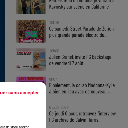
Parcels rend un hommage vibrant à
Kavinsky sur scène en Californie
10h16
Ce samedi, Street Parade de Zurich,
plus grande parade électro du...
10h00
Julien Granel, invité FG Backstage
ce vendredi 7 août
8h07
Finalement, la collab Madonna-Kylie
a bien eu lieu avec ce nouveau...
uer sans accepter
6 août 2026
Ce jeudi 6 aout, retrouvez l'interview
FG archive de Calvin Harris...
erest: Store and/or