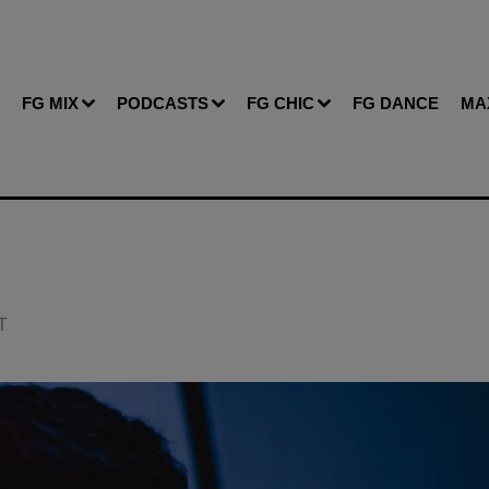
FG MIX
PODCASTS
FG CHIC
FG DANCE
MA
T