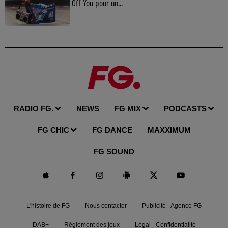
Off You pour un...
RADIO FG.
NEWS
FG MIX
PODCASTS
FG CHIC
FG DANCE
MAXXIMUM
FG SOUND
L'histoire de FG
Nous contacter
Publicité - Agence FG
DAB+
Règlement des jeux
Légal - Confidentialité