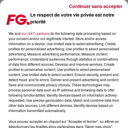
Continuer sans accepter
Le respect de votre vie privée est notre
priorité
MUSIC STORY DU JOUR : LOVE PARADE
We and
our (447) partners
do the following data processing based on
your consent and/or our legitimate interest: Store and/or access
Publié : 9 juin 2022 à 11h51 par Christophe HUBERT
information on a device; Use limited data to select advertising; Create
profiles for personalised advertising; Use profiles to select personalised
advertising; Measure advertising performance; Measure content
performance; Understand audiences through statistics or combinations
of data from different sources; Develop and improve services; Create
profiles to personalise content; Use profiles to select personalised
content; Use limited data to select content; Ensure security, prevent and
detect fraud, and fix errors; Deliver and present advertising and content;
Save and communicate privacy choices. These technologies may
process personal data such as IP address and browsing data to offer
following functionalities: Identify devices based on information actively
requested; Use precise geolocation data; Match and combine data from
other data sources; Link different devices; Identify devices based on
information transmitted automatically.
Vous pouvez accepter en cliquant sur "Accepter et fermer", ou affiner en
sélectionnant les finalités et/ou partenaires dans "Gérer mes choix".