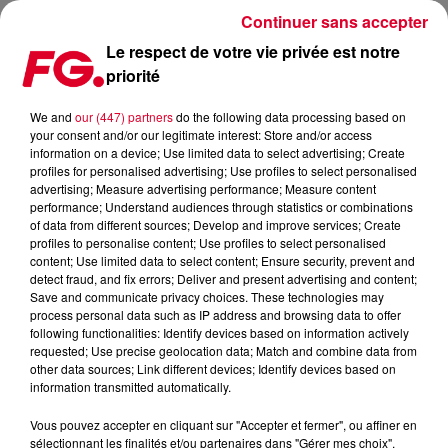
Continuer sans accepter
Le respect de votre vie privée est notre
priorité
MUSIC STORY DU JOUR : KOROLOVA
We and
our (447) partners
do the following data processing based on
your consent and/or our legitimate interest: Store and/or access
Publié : 26 février 2025 à 11h36 par
information on a device; Use limited data to select advertising; Create
profiles for personalised advertising; Use profiles to select personalised
Christophe HUBERT
advertising; Measure advertising performance; Measure content
performance; Understand audiences through statistics or combinations
of data from different sources; Develop and improve services; Create
profiles to personalise content; Use profiles to select personalised
content; Use limited data to select content; Ensure security, prevent and
detect fraud, and fix errors; Deliver and present advertising and content;
Save and communicate privacy choices. These technologies may
process personal data such as IP address and browsing data to offer
following functionalities: Identify devices based on information actively
requested; Use precise geolocation data; Match and combine data from
other data sources; Link different devices; Identify devices based on
information transmitted automatically.
Vous pouvez accepter en cliquant sur "Accepter et fermer", ou affiner en
sélectionnant les finalités et/ou partenaires dans "Gérer mes choix".