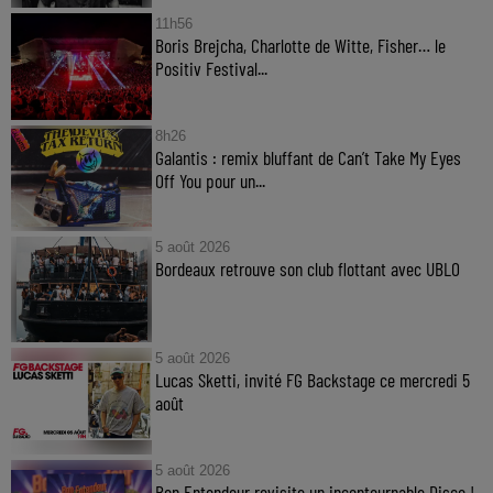
11h56
Boris Brejcha, Charlotte de Witte, Fisher… le
Positiv Festival...
8h26
Galantis : remix bluffant de Can’t Take My Eyes
Off You pour un...
5 août 2026
Bordeaux retrouve son club flottant avec UBLO
5 août 2026
Lucas Sketti, invité FG Backstage ce mercredi 5
août
5 août 2026
Bon Entendeur revisite un incontournable Disco !