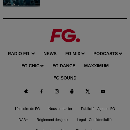
RADIO FG.
NEWS
FG MIX
PODCASTS
FG CHIC
FG DANCE
MAXXIMUM
FG SOUND
L'histoire de FG
Nous contacter
Publicité - Agence FG
DAB+
Règlement des jeux
Légal - Confidentialité