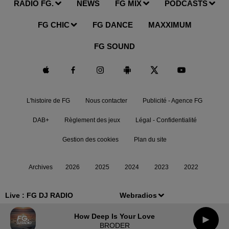
RADIO FG.
NEWS
FG MIX
PODCASTS
FG CHIC
FG DANCE
MAXXIMUM
FG SOUND
L'histoire de FG
Nous contacter
Publicité - Agence FG
DAB+
Règlement des jeux
Légal - Confidentialité
Gestion des cookies
Plan du site
Archives
2026
2025
2024
2023
2022
Live :
FG DJ RADIO
Webradios
How Deep Is Your Love
BRODER