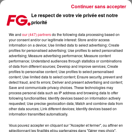
Continuer sans accepter
Le respect de votre vie privée est notre
priorité
MUSIC STORY DU JOUR : GREEN VALLEY
We and
our (447) partners
do the following data processing based on
your consent and/or our legitimate interest: Store and/or access
Publié : 13 octobre 2025 à 11h28 par
information on a device; Use limited data to select advertising; Create
profiles for personalised advertising; Use profiles to select personalised
Christophe HUBERT
advertising; Measure advertising performance; Measure content
performance; Understand audiences through statistics or combinations
of data from different sources; Develop and improve services; Create
profiles to personalise content; Use profiles to select personalised
content; Use limited data to select content; Ensure security, prevent and
detect fraud, and fix errors; Deliver and present advertising and content;
Save and communicate privacy choices. These technologies may
process personal data such as IP address and browsing data to offer
following functionalities: Identify devices based on information actively
requested; Use precise geolocation data; Match and combine data from
other data sources; Link different devices; Identify devices based on
information transmitted automatically.
Vous pouvez accepter en cliquant sur "Accepter et fermer", ou affiner en
sélectionnant les finalités et/ou partenaires dans "Gérer mes choix".