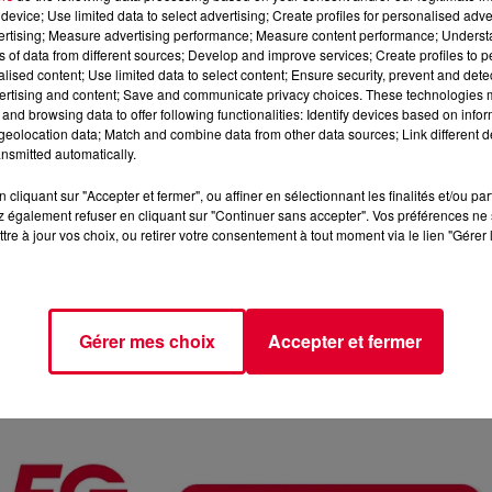
device; Use limited data to select advertising; Create profiles for personalised adver
vertising; Measure advertising performance; Measure content performance; Unders
ns of data from different sources; Develop and improve services; Create profiles to 
alised content; Use limited data to select content; Ensure security, prevent and detect
ertising and content; Save and communicate privacy choices. These technologies
and browsing data to offer following functionalities: Identify devices based on infor
eolocation data; Match and combine data from other data sources; Link different de
nsmitted automatically.
cliquant sur "Accepter et fermer", ou affiner en sélectionnant les finalités et/ou pa
 également refuser en cliquant sur "Continuer sans accepter". Vos préférences ne 
tre à jour vos choix, ou retirer votre consentement à tout moment via le lien "Gérer 
Empire Of The 
Crédit :
@facebook.com/empireofthe
Gérer mes choix
Accepter et fermer