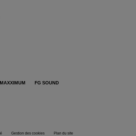
MAXXIMUM
FG SOUND
té
Gestion des cookies
Plan du site