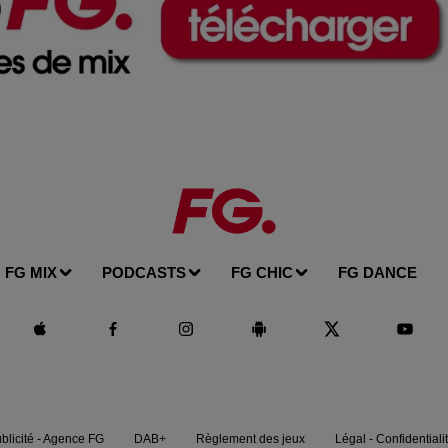
FG MIX
PODCASTS
FG CHIC
FG DANCE
blicité - Agence FG
DAB+
Règlement des jeux
Légal - Confidentiali