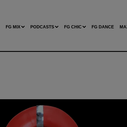
FG MIX
PODCASTS
FG CHIC
FG DANCE
MA