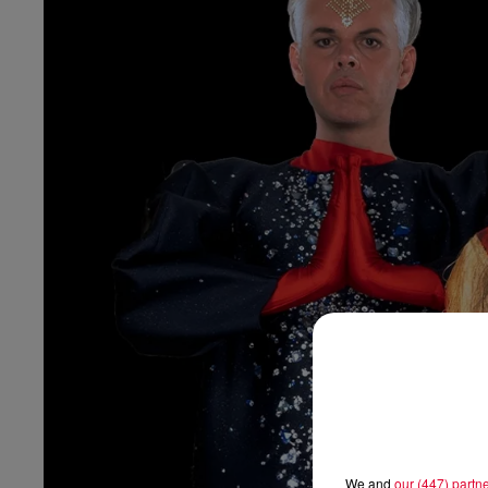
We and
our (447) partn