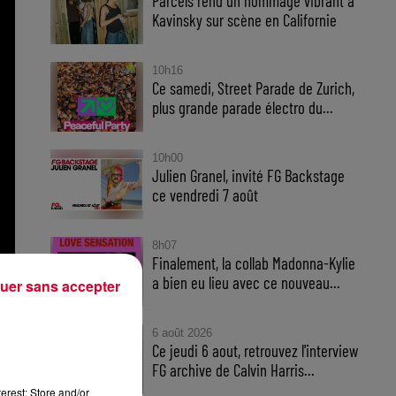
Parcels rend un hommage vibrant à
Kavinsky sur scène en Californie
10h16
Ce samedi, Street Parade de Zurich,
plus grande parade électro du...
10h00
Julien Granel, invité FG Backstage
ce vendredi 7 août
8h07
Finalement, la collab Madonna-Kylie
a bien eu lieu avec ce nouveau...
uer sans accepter
6 août 2026
Ce jeudi 6 aout, retrouvez l'interview
FG archive de Calvin Harris...
erest: Store and/or