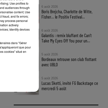
tising; Use profiles to
6 août 2026
tand audiences through
Boris Brejcha, Charlotte de Witte,
personalise content; Use
Fisher… le Positiv Festival...
 fraud, and fix errors;
 may process personal
mation actively
vices; Identify devices
6 août 2026
Galantis : remix bluffant de Can’t
Take My Eyes Off You pour un...
rtenaires dans "Gérer
s'appliqueront que pour
les cookies" situé en
5 août 2026
Bordeaux retrouve son club flottant
Sun
avec UBLO
sun
5 août 2026
Lucas Sketti, invité FG Backstage ce
mercredi 5 août