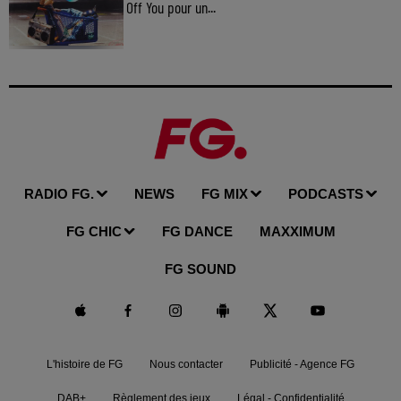
Off You pour un...
RADIO FG.
NEWS
FG MIX
PODCASTS
FG CHIC
FG DANCE
MAXXIMUM
FG SOUND
L'histoire de FG
Nous contacter
Publicité - Agence FG
DAB+
Règlement des jeux
Légal - Confidentialité