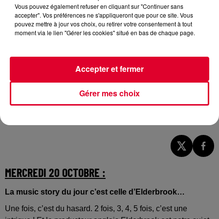
Vous pouvez également refuser en cliquant sur "Continuer sans
accepter". Vos préférences ne s'appliqueront que pour ce site. Vous
pouvez mettre à jour vos choix, ou retirer votre consentement à tout
moment via le lien "Gérer les cookies" situé en bas de chaque page.
Accepter et fermer
Gérer mes choix
Elderbrook
Crédit :
@facebook.com/Elderbrookmusic
MERCREDI 20 OCTOBRE :
La music story du jour c’est celle d’Elderbrook…
Une fois, c’est du hasard. 2 fois, 3, 4, 5 fois, c’est une