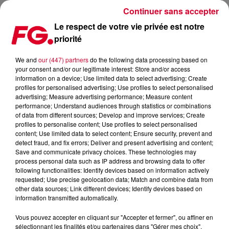
Continuer sans accepter
Le respect de votre vie privée est notre
priorité
MUSIC STORY DU JOUR : ELDERBROOK
We and
our (447) partners
do the following data processing based on
your consent and/or our legitimate interest: Store and/or access
Publié : 20 octobre 2021 à 11h15 par Christophe HUBERT
information on a device; Use limited data to select advertising; Create
profiles for personalised advertising; Use profiles to select personalised
advertising; Measure advertising performance; Measure content
performance; Understand audiences through statistics or combinations
of data from different sources; Develop and improve services; Create
profiles to personalise content; Use profiles to select personalised
content; Use limited data to select content; Ensure security, prevent and
detect fraud, and fix errors; Deliver and present advertising and content;
Save and communicate privacy choices. These technologies may
process personal data such as IP address and browsing data to offer
following functionalities: Identify devices based on information actively
requested; Use precise geolocation data; Match and combine data from
other data sources; Link different devices; Identify devices based on
information transmitted automatically.
Vous pouvez accepter en cliquant sur "Accepter et fermer", ou affiner en
sélectionnant les finalités et/ou partenaires dans "Gérer mes choix".