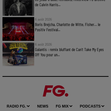
de Calvin Harris...
6 août 2026
Boris Brejcha, Charlotte de Witte, Fisher… le
Positiv Festival...
6 août 2026
Galantis : remix bluffant de Can’t Take My Eyes
Off You pour un...
RADIO FG.
NEWS
FG MIX
PODCASTS