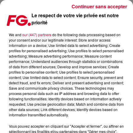
Continuer sans accepter
Le respect de votre vie privée est notre
priorité
MUSIC STORY DU JOUR : CLEMENTINE DOUGLAS
We and
our (447) partners
do the following data processing based on
your consent and/or our legitimate interest: Store and/or access
Publié : 10 septembre 2025 à 11h28 par Christophe
information on a device; Use limited data to select advertising; Create
HUBERT
profiles for personalised advertising; Use profiles to select personalised
advertising; Measure advertising performance; Measure content
performance; Understand audiences through statistics or combinations
of data from different sources; Develop and improve services; Create
profiles to personalise content; Use profiles to select personalised
content; Use limited data to select content; Ensure security, prevent and
detect fraud, and fix errors; Deliver and present advertising and content;
Save and communicate privacy choices. These technologies may
process personal data such as IP address and browsing data to offer
following functionalities: Identify devices based on information actively
requested; Use precise geolocation data; Match and combine data from
other data sources; Link different devices; Identify devices based on
information transmitted automatically.
Vous pouvez accepter en cliquant sur "Accepter et fermer", ou affiner en
sélectionnant les finalités et/ou partenaires dans "Gérer mes choix".