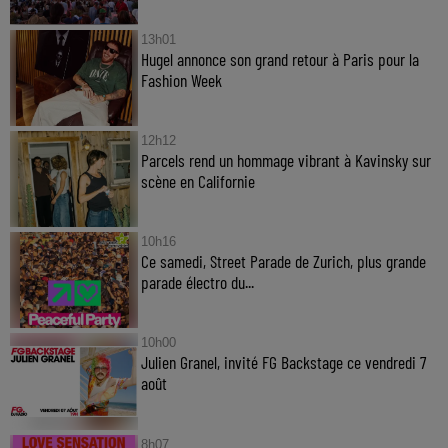
13h01
Hugel annonce son grand retour à Paris pour la
Fashion Week
12h12
Parcels rend un hommage vibrant à Kavinsky sur
scène en Californie
10h16
Ce samedi, Street Parade de Zurich, plus grande
parade électro du...
10h00
Julien Granel, invité FG Backstage ce vendredi 7
août
8h07