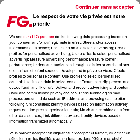
Continuer sans accepter
Le respect de votre vie privée est notre
priorité
MUSIC STORY DU JOUR : BON ENTENDEUR
We and
our (447) partners
do the following data processing based on
your consent and/or our legitimate interest: Store and/or access
Publié : 23 novembre 2023 à 11h36 par Christophe
information on a device; Use limited data to select advertising; Create
HUBERT
profiles for personalised advertising; Use profiles to select personalised
advertising; Measure advertising performance; Measure content
performance; Understand audiences through statistics or combinations
of data from different sources; Develop and improve services; Create
profiles to personalise content; Use profiles to select personalised
content; Use limited data to select content; Ensure security, prevent and
detect fraud, and fix errors; Deliver and present advertising and content;
Save and communicate privacy choices. These technologies may
process personal data such as IP address and browsing data to offer
following functionalities: Identify devices based on information actively
requested; Use precise geolocation data; Match and combine data from
other data sources; Link different devices; Identify devices based on
information transmitted automatically.
Vous pouvez accepter en cliquant sur "Accepter et fermer", ou affiner en
sélectionnant les finalités et/ou partenaires dans "Gérer mes choix".