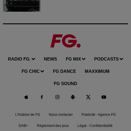
RADIO FG.
NEWS
FG MIX
PODCASTS
FG CHIC
FG DANCE
MAXXIMUM
FG SOUND
L'histoire de FG
Nous contacter
Publicité - Agence FG
DAB+
Règlement des jeux
Légal - Confidentialité