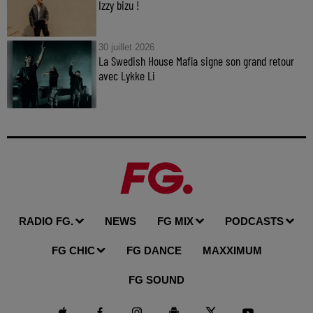
Izzy bizu !
30 juillet 2026
La Swedish House Mafia signe son grand retour
avec Lykke Li
RADIO FG.
NEWS
FG MIX
PODCASTS
FG CHIC
FG DANCE
MAXXIMUM
FG SOUND