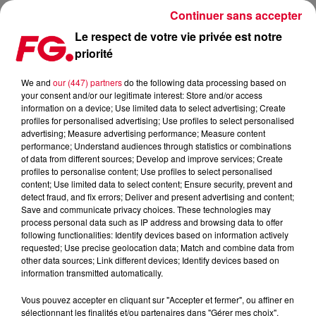
Continuer sans accepter
Le respect de votre vie privée est notre
priorité
MUSIC STORY DU JOUR : BOB SINCLAR
We and
our (447) partners
do the following data processing based on
your consent and/or our legitimate interest: Store and/or access
Publié : 3 juin 2024 à 11h24 par Christophe HUBERT
information on a device; Use limited data to select advertising; Create
profiles for personalised advertising; Use profiles to select personalised
advertising; Measure advertising performance; Measure content
performance; Understand audiences through statistics or combinations
of data from different sources; Develop and improve services; Create
profiles to personalise content; Use profiles to select personalised
content; Use limited data to select content; Ensure security, prevent and
detect fraud, and fix errors; Deliver and present advertising and content;
Save and communicate privacy choices. These technologies may
process personal data such as IP address and browsing data to offer
following functionalities: Identify devices based on information actively
requested; Use precise geolocation data; Match and combine data from
other data sources; Link different devices; Identify devices based on
information transmitted automatically.
Vous pouvez accepter en cliquant sur "Accepter et fermer", ou affiner en
sélectionnant les finalités et/ou partenaires dans "Gérer mes choix".