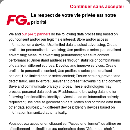
Continuer sans accepter
Le respect de votre vie privée est notre
priorité
MUSIC STORY DU JOUR : BLOND:ISH
We and
our (447) partners
do the following data processing based on
your consent and/or our legitimate interest: Store and/or access
Publié : 1er mars 2023 à 11h32 par Christophe HUBERT
information on a device; Use limited data to select advertising; Create
profiles for personalised advertising; Use profiles to select personalised
advertising; Measure advertising performance; Measure content
performance; Understand audiences through statistics or combinations
of data from different sources; Develop and improve services; Create
profiles to personalise content; Use profiles to select personalised
content; Use limited data to select content; Ensure security, prevent and
detect fraud, and fix errors; Deliver and present advertising and content;
Save and communicate privacy choices. These technologies may
process personal data such as IP address and browsing data to offer
following functionalities: Identify devices based on information actively
requested; Use precise geolocation data; Match and combine data from
other data sources; Link different devices; Identify devices based on
information transmitted automatically.
Vous pouvez accepter en cliquant sur "Accepter et fermer", ou affiner en
sélectionnant les finalités et/ou partenaires dans "Gérer mes choix".