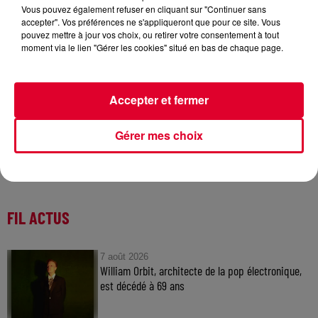
Vous pouvez également refuser en cliquant sur "Continuer sans
accepter". Vos préférences ne s'appliqueront que pour ce site. Vous
Bakermat
pouvez mettre à jour vos choix, ou retirer votre consentement à tout
Crédit :
@presskit
moment via le lien "Gérer les cookies" situé en bas de chaque page.
Accepter et fermer
Gérer mes choix
FIL ACTUS
7 août 2026
William Orbit, architecte de la pop électronique,
est décédé à 69 ans