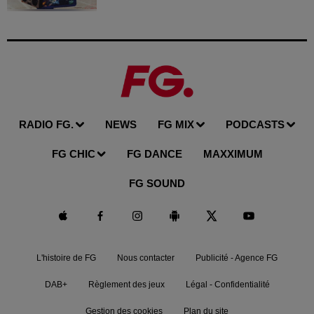
RADIO FG.
NEWS
FG MIX
PODCASTS
FG CHIC
FG DANCE
MAXXIMUM
FG SOUND
L'histoire de FG
Nous contacter
Publicité - Agence FG
DAB+
Règlement des jeux
Légal - Confidentialité
Gestion des cookies
Plan du site