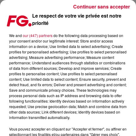
Continuer sans accepter
Le respect de votre vie privée est notre
priorité
MUSIC STORY DU JOUR : BAKERMAT
We and
our (447) partners
do the following data processing based on
your consent and/or our legitimate interest: Store and/or access
Publié : 11 octobre 2022 à 11h27 par Christophe HUBERT
information on a device; Use limited data to select advertising; Create
profiles for personalised advertising; Use profiles to select personalised
advertising; Measure advertising performance; Measure content
performance; Understand audiences through statistics or combinations
of data from different sources; Develop and improve services; Create
profiles to personalise content; Use profiles to select personalised
content; Use limited data to select content; Ensure security, prevent and
detect fraud, and fix errors; Deliver and present advertising and content;
Save and communicate privacy choices. These technologies may
process personal data such as IP address and browsing data to offer
following functionalities: Identify devices based on information actively
requested; Use precise geolocation data; Match and combine data from
other data sources; Link different devices; Identify devices based on
information transmitted automatically.
Vous pouvez accepter en cliquant sur "Accepter et fermer", ou affiner en
sélectionnant les finalités et/ou partenaires dans "Gérer mes choix".