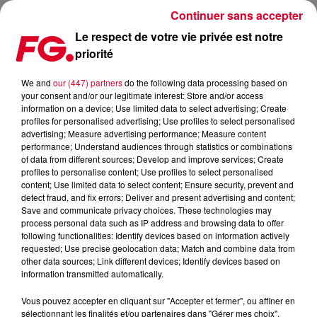
Continuer sans accepter
Le respect de votre vie privée est notre
priorité
MORT DE PHILIPP JUNG, FIGURE DE LA HOUSE ET
COFONDATEUR DE GET PHYSICAL
We and
our (447) partners
do the following data processing based on
your consent and/or our legitimate interest: Store and/or access
information on a device; Use limited data to select advertising; Create
profiles for personalised advertising; Use profiles to select personalised
advertising; Measure advertising performance; Measure content
performance; Understand audiences through statistics or combinations
of data from different sources; Develop and improve services; Create
profiles to personalise content; Use profiles to select personalised
content; Use limited data to select content; Ensure security, prevent and
detect fraud, and fix errors; Deliver and present advertising and content;
Save and communicate privacy choices. These technologies may
process personal data such as IP address and browsing data to offer
following functionalities: Identify devices based on information actively
requested; Use precise geolocation data; Match and combine data from
other data sources; Link different devices; Identify devices based on
information transmitted automatically.
Vous pouvez accepter en cliquant sur "Accepter et fermer", ou affiner en
sélectionnant les finalités et/ou partenaires dans "Gérer mes choix".