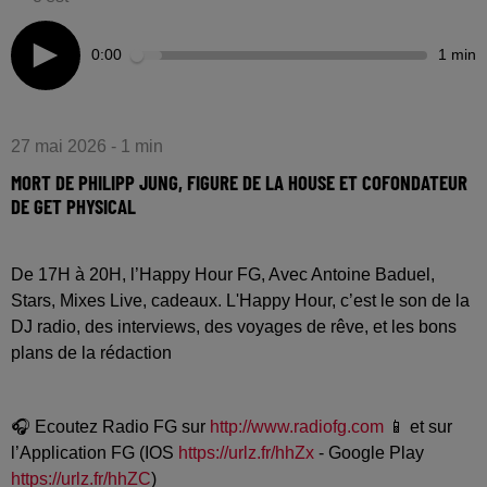
0:00
1 min
27 mai 2026 - 1 min
MORT DE PHILIPP JUNG, FIGURE DE LA HOUSE ET COFONDATEUR
DE GET PHYSICAL
De 17H à 20H, l’Happy Hour FG, Avec Antoine Baduel,
Stars, Mixes Live, cadeaux. L'Happy Hour, c’est le son de la
DJ radio, des interviews, des voyages de rêve, et les bons
plans de la rédaction
🎧 Ecoutez Radio FG sur
http://www.radiofg.com
📱 et sur
l’Application FG (IOS
https://urlz.fr/hhZx
- Google Play
https://urlz.fr/hhZC
)