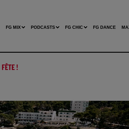
FG MIX
PODCASTS
FG CHIC
FG DANCE
MA
 FÊTE !