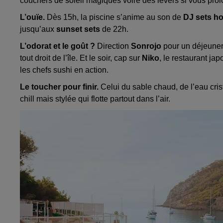
couchers de soleil magiques voire des levers si vous prol
L’ouïe.
Dès 15h, la piscine s’anime au son de
DJ sets ho
jusqu’aux
sunset sets
de 22h.
L’odorat et le goût ?
Direction
Sonrojo
pour un déjeuner
tout droit de l’île. Et le soir, cap sur
Niko
, le restaurant j
les chefs sushi en action.
Le toucher pour finir.
Celui du sable chaud, de l’eau cris
chill mais stylée qui flotte partout dans l’air.