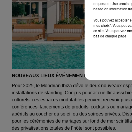
requested; Use precise g
based on information tra
Vous pouvez accepter en 
mes choix". Vous pouvez
ce site. Vous pouvez met
bas de chaque page.
NOUVEAUX LIEUX ÉVÉNEMENTIELS PROPICES À L'
Pour 2025, le Mondrian Ibiza dévoile deux nouveaux esp
installations de standing. Conçus pour accueillir aussi bi
culturels, ces espaces modulables peuvent recevoir plus 
conférences, lancements de produits, cocktails ou maria
apéritifs au coucher du soleil ou des soirées privées. Dispo
pour les cérémonies de mariages sur fond de mer scintill
des privatisations totales de l’hôtel sont possibles.