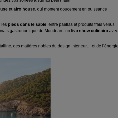
ongez vos soirées jusqu’au petit matin !
use et afro house
, qui montent doucement en puissance
 les
pieds dans le sable
, entre paellas
et produits frais venus
aponais gastronomique du Mondrian : un
live show culinaire
avec
talline, des matières nobles du design intérieur… et de l’énergi