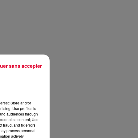
uer sans accepter
erest: Store and/or
tising; Use profiles to
tand audiences through
personalise content; Use
 fraud, and fix errors;
 may process personal
mation actively