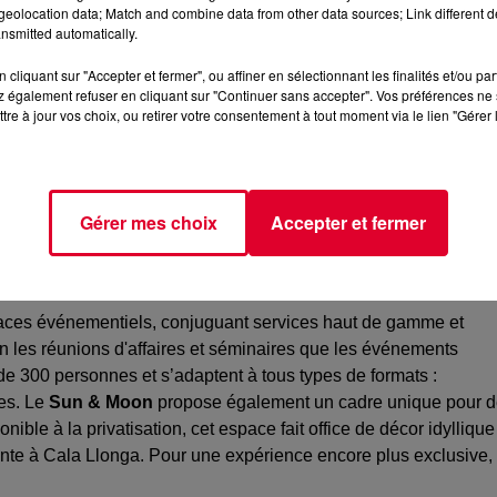
eolocation data; Match and combine data from other data sources; Link different de
nsmitted automatically.
cliquant sur "Accepter et fermer", ou affiner en sélectionnant les finalités et/ou pa
 également refuser en cliquant sur "Continuer sans accepter". Vos préférences ne 
tre à jour vos choix, ou retirer votre consentement à tout moment via le lien "Gérer 
Gérer mes choix
Accepter et fermer
INSPIRATION
aces événementiels, conjuguant services haut de gamme et
en les réunions d'affaires et séminaires que les événements
de 300 personnes et s’adaptent à tous types de formats :
ges. Le
Sun & Moon
propose également un cadre unique pour 
nible à la privatisation, cet espace fait office de décor idyllique
ante à Cala Llonga. Pour une expérience encore plus exclusive,