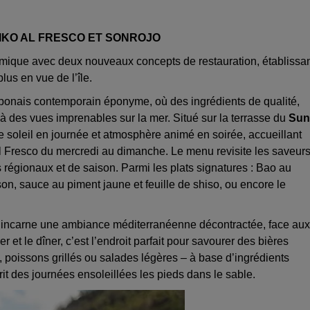
IKO AL FRESCO ET SONROJO
nomique avec deux nouveaux concepts de restauration, établissa
us en vue de l’île.
aponais contemporain éponyme, où des ingrédients de qualité,
à des vues imprenables sur la mer. Situé sur la terrasse du
Sun
 soleil en journée et atmosphère animé en soirée, accueillant
l Fresco du mercredi au dimanche. Le menu revisite les saveur
s régionaux et de saison. Parmi les plats signatures : Bao au
n, sauce au piment jaune et feuille de shiso, ou encore le
i incarne une ambiance méditerranéenne décontractée, face aux
et le dîner, c’est l’endroit parfait pour savourer des bières
, poissons grillés ou salades légères – à base d’ingrédients
rit des journées ensoleillées les pieds dans le sable.