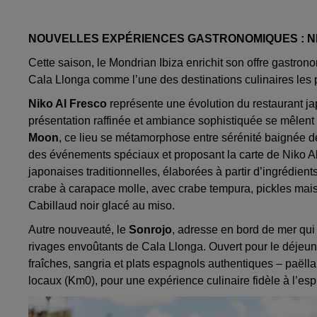
NOUVELLES EXPÉRIENCES GASTRONOMIQUES : N
Cette saison, le Mondrian Ibiza enrichit son offre gastro
Cala Llonga comme l’une des destinations culinaires les pl
Niko Al Fresco
représente une évolution du restaurant j
présentation raffinée et ambiance sophistiquée se mêlent 
Moon
, ce lieu se métamorphose entre sérénité baignée de
des événements spéciaux et proposant la carte de Niko A
japonaises traditionnelles, élaborées à partir d’ingrédient
crabe à carapace molle, avec crabe tempura, pickles maiso
Cabillaud noir glacé au miso.
Autre nouveauté, le
Sonrojo
, adresse en bord de mer qu
rivages envoûtants de Cala Llonga. Ouvert pour le déjeuner 
fraîches, sangria et plats espagnols authentiques – paëlla
locaux (Km0), pour une expérience culinaire fidèle à l’esp