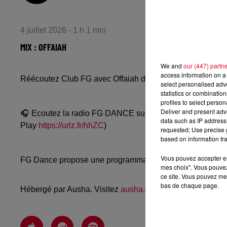
4 juillet 2026 - 1 h 1 min
MIX : OFFAIAH
We and
our (447) partn
access information on a 
Réécoutez Club FG avec Offaiah du mercredi 1er juillet 
select personalised ad
statistics or combinatio
profiles to select person
Deliver and present adv
🎧 Ecoutez la radio FG DANCE sur
www.radiofg.com/fg-
data such as IP address 
Play
https://urlz.fr/hhZC
)
requested; Use precise g
based on information tra
Vous pouvez accepter en 
FG Dance propose une programmation dance, EDM, future
mes choix". Vous pouvez
ce site. Vous pouvez met
bas de chaque page.
Hébergé par Ausha. Visitez
ausha.co/politique-de-confiden