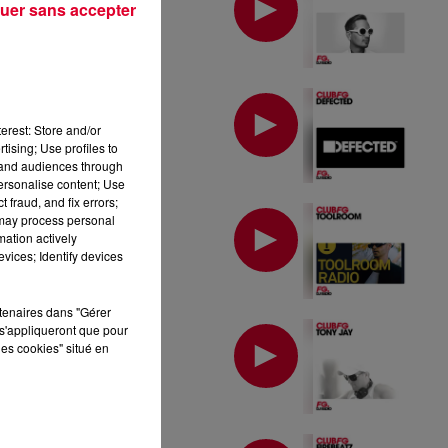
uer sans accepter
MIX : DEFECTED
erest: Store and/or
tising; Use profiles to
tand audiences through
personalise content; Use
 fraud, and fix errors;
MIX : TOOLROOM
 may process personal
mation actively
vices; Identify devices
rtenaires dans "Gérer
MIX : TONY JAY
s'appliqueront que pour
les cookies" situé en
MIX : FIREBEATZ