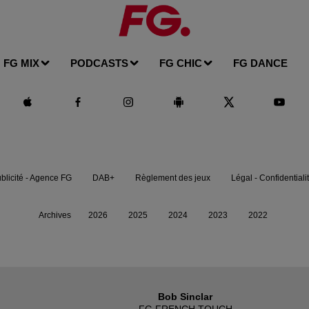
FG MIX
PODCASTS
FG CHIC
FG DANCE
blicité - Agence FG
DAB+
Règlement des jeux
Légal - Confidentiali
Archives
2026
2025
2024
2023
2022
Bob Sinclar
FG FRENCH TOUCH