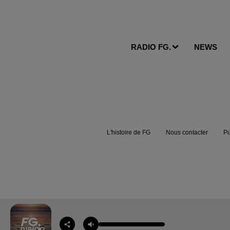
RADIO FG.
NEWS
L'histoire de FG
Nous contacter
Pu