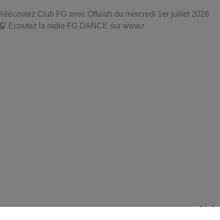
Réécoutez Club FG avec Offaiah du mercredi 1er juillet 2026
🎧 Ecoutez la radio FG DANCE sur www.r
1 h 1 