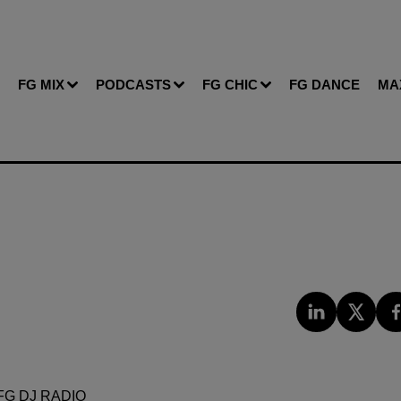
FG MIX
PODCASTS
FG CHIC
FG DANCE
MA
FG DJ RADIO