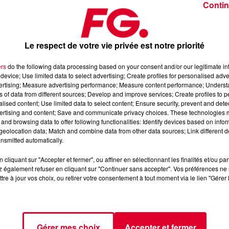
Contin
Le respect de votre vie privée est notre priorité
ers
do the following data processing based on your consent and/or our legitimate int
device; Use limited data to select advertising; Create profiles for personalised adver
2026
vertising; Measure advertising performance; Measure content performance; Unders
ns of data from different sources; Develop and improve services; Create profiles to 
alised content; Use limited data to select content; Ensure security, prevent and detect
ertising and content; Save and communicate privacy choices. These technologies
dance
, 📱 et sur l’Application FG (IOS
https://urlz.fr/hhZx
Google
and browsing data to offer following functionalities: Identify devices based on infor
eolocation data; Match and combine data from other data sources; Link different de
nsmitted automatically.
cliquant sur "Accepter et fermer", ou affiner en sélectionnant les finalités et/ou pa
 rave et tech-house
 également refuser en cliquant sur "Continuer sans accepter". Vos préférences ne 
tre à jour vos choix, ou retirer votre consentement à tout moment via le lien "Gérer 
tialite
pour plus d'informations.
Gérer mes choix
Accepter et fermer