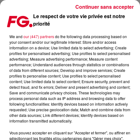
Continuer sans accepter
Le respect de votre vie privée est notre
priorité
MIX : MARTIN GARRIX
We and
our (447) partners
do the following data processing based on
your consent and/or our legitimate interest: Store and/or access
information on a device; Use limited data to select advertising; Create
profiles for personalised advertising; Use profiles to select personalised
advertising; Measure advertising performance; Measure content
performance; Understand audiences through statistics or combinations
of data from different sources; Develop and improve services; Create
profiles to personalise content; Use profiles to select personalised
content; Use limited data to select content; Ensure security, prevent and
detect fraud, and fix errors; Deliver and present advertising and content;
Save and communicate privacy choices. These technologies may
process personal data such as IP address and browsing data to offer
following functionalities: Identify devices based on information actively
requested; Use precise geolocation data; Match and combine data from
other data sources; Link different devices; Identify devices based on
information transmitted automatically.
Vous pouvez accepter en cliquant sur "Accepter et fermer", ou affiner en
sélectionnant les finalités et/ou partenaires dans "Gérer mes choix".