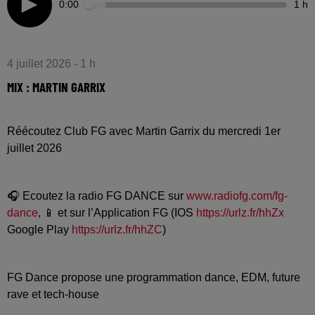
0:00
1 h
4 juillet 2026 - 1 h
MIX : MARTIN GARRIX
Réécoutez Club FG avec Martin Garrix du mercredi 1er
juillet 2026
🎧 Ecoutez la radio FG DANCE sur
www.radiofg.com/fg-
dance
, 📱 et sur l’Application FG (IOS
https://urlz.fr/hhZx
Google Play
https://urlz.fr/hhZC
)
FG Dance propose une programmation dance, EDM, future
rave et tech-house