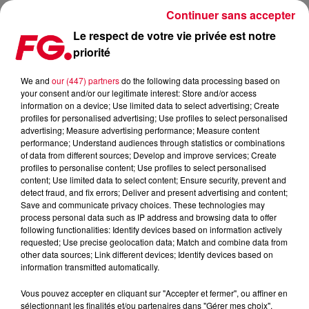
Continuer sans accepter
Le respect de votre vie privée est notre
priorité
MIX : KETCHUP AFRO
We and
our (447) partners
do the following data processing based on
your consent and/or our legitimate interest: Store and/or access
information on a device; Use limited data to select advertising; Create
profiles for personalised advertising; Use profiles to select personalised
advertising; Measure advertising performance; Measure content
performance; Understand audiences through statistics or combinations
of data from different sources; Develop and improve services; Create
profiles to personalise content; Use profiles to select personalised
content; Use limited data to select content; Ensure security, prevent and
detect fraud, and fix errors; Deliver and present advertising and content;
Save and communicate privacy choices. These technologies may
process personal data such as IP address and browsing data to offer
following functionalities: Identify devices based on information actively
requested; Use precise geolocation data; Match and combine data from
other data sources; Link different devices; Identify devices based on
information transmitted automatically.
Vous pouvez accepter en cliquant sur "Accepter et fermer", ou affiner en
sélectionnant les finalités et/ou partenaires dans "Gérer mes choix".