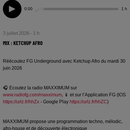
0:00
1 h
3 juillet 2026 - 1 h
MIX : KETCHUP AFRO
Réécoutez FG Underground avec Ketchup Afro du mardi 30
juin 2026
🎧 Ecoutez la radio MAXXIMUM sur
www.radiofg.com/maxximum
, 📱 et sur l’Application FG (IOS
https://urlz.fr/hhZx
- Google Play
https://urlz.fr/hhZC
)
MAXXIMUM propose une programmation techno, mélodic,
afro-house et de découverte électronique