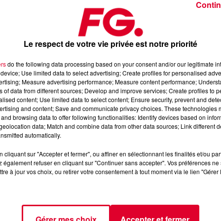
Contin
Le respect de votre vie privée est notre priorité
ers
do the following data processing based on your consent and/or our legitimate int
device; Use limited data to select advertising; Create profiles for personalised adver
di 3 juillet 2026
vertising; Measure advertising performance; Measure content performance; Unders
ns of data from different sources; Develop and improve services; Create profiles to 
alised content; Use limited data to select content; Ensure security, prevent and detect
ertising and content; Save and communicate privacy choices. These technologies
axximum
, 📱 et sur l’Application FG (IOS
https://urlz.fr/hhZx
-
and browsing data to offer following functionalities: Identify devices based on infor
eolocation data; Match and combine data from other data sources; Link different de
nsmitted automatically.
cliquant sur "Accepter et fermer", ou affiner en sélectionnant les finalités et/ou pa
fro-house et de découverte électronique
 également refuser en cliquant sur "Continuer sans accepter". Vos préférences ne 
tre à jour vos choix, ou retirer votre consentement à tout moment via le lien "Gérer 
tialite
pour plus d'informations.
Gérer mes choix
Accepter et fermer