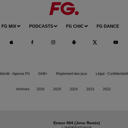
FG MIX
PODCASTS
FG CHIC
FG DANCE
blicité - Agence FG
DAB+
Règlement des jeux
Légal - Confidentiali
Archives
2026
2025
2024
2023
2022
Erreur 404 (jvno Remix)
L'IMPERATRICE