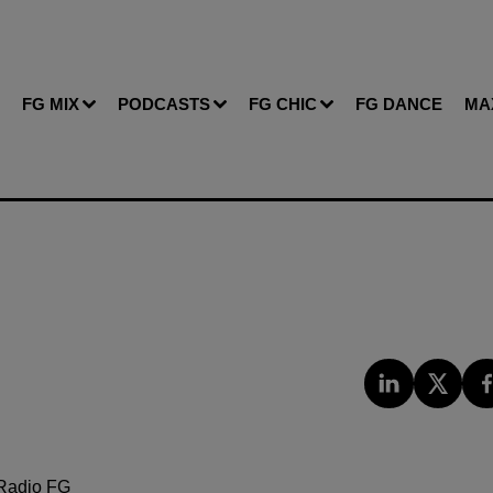
FG MIX
PODCASTS
FG CHIC
FG DANCE
MA
Radio FG