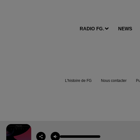
RADIO FG.
NEWS
L'histoire de FG
Nous contacter
Pu