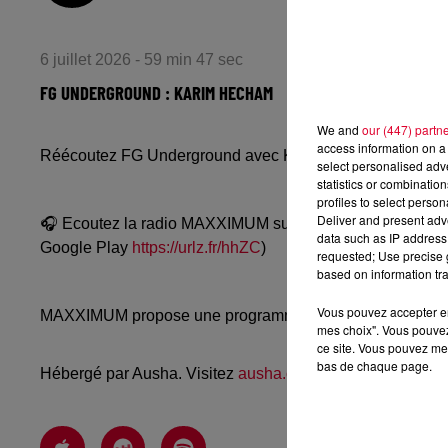
6 juillet 2026 - 59 min 47 sec
FG UNDERGROUND : KARIM HECHAM
We and
our (447) partn
access information on a 
Réécoutez FG Underground avec Karim Hecham du vendre
select personalised ad
statistics or combinatio
profiles to select person
Deliver and present adv
🎧 Ecoutez la radio MAXXIMUM sur
www.radiofg.com/m
data such as IP address 
Google Play
https://urlz.fr/hhZC
)
requested; Use precise g
based on information tra
Vous pouvez accepter en 
MAXXIMUM propose une programmation techno, mélodic, a
mes choix". Vous pouvez
ce site. Vous pouvez met
bas de chaque page.
Hébergé par Ausha. Visitez
ausha.co/politique-de-confiden