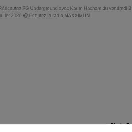
Réécoutez FG Underground avec Karim Hecham du vendredi 3
juillet 2026 🎧 Ecoutez la radio MAXXIMUM
59 min 47 