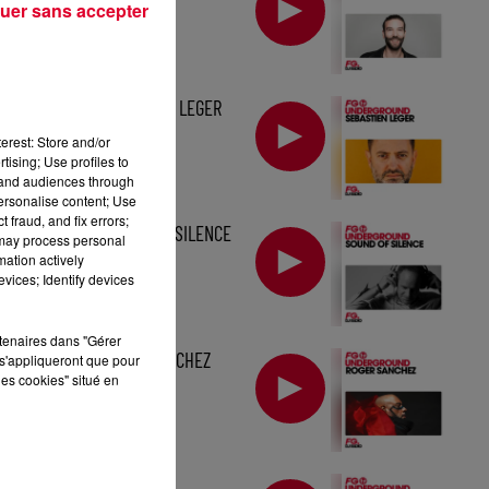
uer sans accepter
MIX : SEBASTIEN LEGER
erest: Store and/or
tising; Use profiles to
tand audiences through
personalise content; Use
 fraud, and fix errors;
MIX : SOUND OF SILENCE
 may process personal
mation actively
vices; Identify devices
rtenaires dans "Gérer
MIX : ROGER SANCHEZ
s'appliqueront que pour
les cookies" situé en
MIX : DJ RALPH