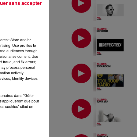
uer sans accepter
MIX : DEFECTED
erest: Store and/or
tising; Use profiles to
tand audiences through
personalise content; Use
 fraud, and fix errors;
MIX : TOOLROOM
 may process personal
mation actively
vices; Identify devices
rtenaires dans "Gérer
MIX : TONY JAY
s'appliqueront que pour
les cookies" situé en
MIX : FIREBEATZ