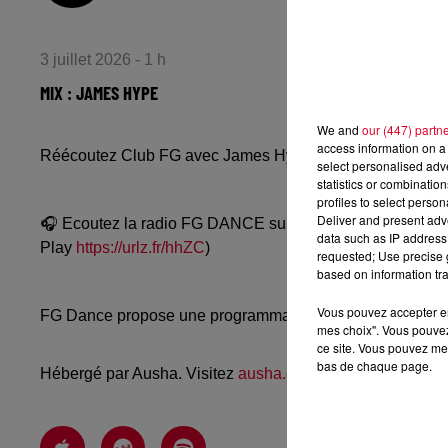
3 juillet 2026 - 1 h
MIX : JAMES HYPE
We and
our (447) partn
access information on a 
Réécoutez Club FG avec James Hype du mardi 30 juin 2
select personalised ad
statistics or combinatio
profiles to select person
Deliver and present adv
🎧 Ecoutez la radio FG DANCE sur
www.radiofg.com/fg-
data such as IP address 
Play
https://urlz.fr/hhZC
)
requested; Use precise g
based on information tra
Vous pouvez accepter en 
FG Dance propose une programmation dance, EDM, future
mes choix". Vous pouvez
ce site. Vous pouvez met
bas de chaque page.
Hébergé par Ausha. Visitez
ausha.co/politique-de-confiden