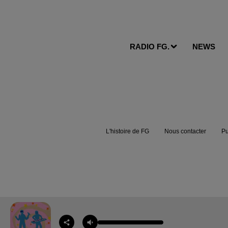
RADIO FG.
NEWS
L'histoire de FG
Nous contacter
Pu