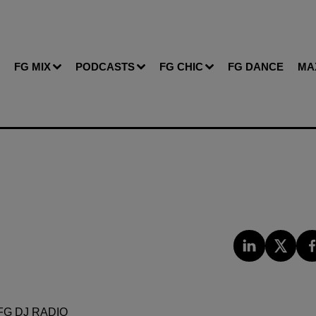
FG MIX
PODCASTS
FG CHIC
FG DANCE
MA
FG DJ RADIO