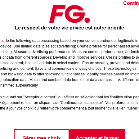
Contin
Le respect de votre vie privée est notre priorité
ers
do the following data processing based on your consent and/or our legitimate int
device; Use limited data to select advertising; Create profiles for personalised adver
026
vertising; Measure advertising performance; Measure content performance; Unders
ns of data from different sources; Develop and improve services; Create profiles to 
alised content; Use limited data to select content; Ensure security, prevent and detect
ertising and content; Save and communicate privacy choices. These technologies
dance
, 📱 et sur l’Application FG (IOS
https://urlz.fr/hhZx
Google
and browsing data to offer following functionalities: Identify devices based on infor
eolocation data; Match and combine data from other data sources; Link different de
nsmitted automatically.
cliquant sur "Accepter et fermer", ou affiner en sélectionnant les finalités et/ou pa
 rave et tech-house
 également refuser en cliquant sur "Continuer sans accepter". Vos préférences ne 
tre à jour vos choix, ou retirer votre consentement à tout moment via le lien "Gérer 
tialite
pour plus d'informations.
Gérer mes choix
Accepter et fermer