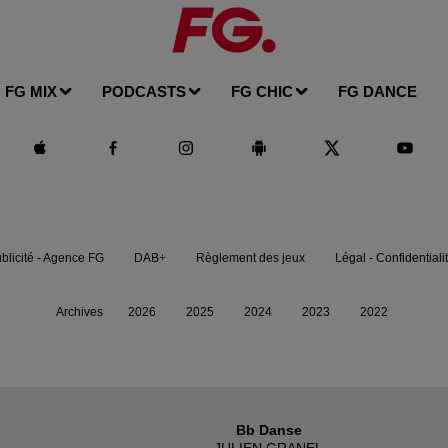
FG MIX
PODCASTS
FG CHIC
FG DANCE
blicité - Agence FG
DAB+
Règlement des jeux
Légal - Confidentiali
Archives
2026
2025
2024
2023
2022
Bb Danse
JULIEN GRANEL