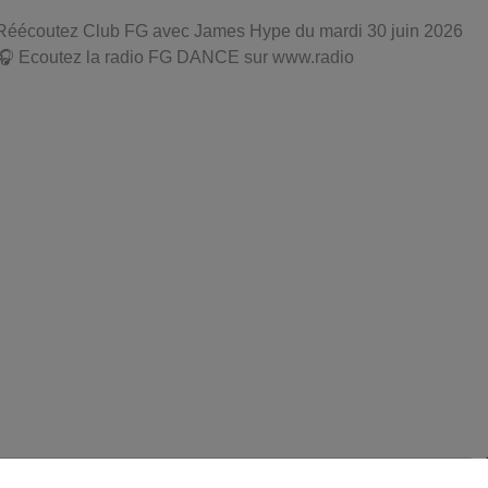
Réécoutez Club FG avec James Hype du mardi 30 juin 2026
🎧 Ecoutez la radio FG DANCE sur www.radio