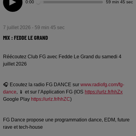
0:00
59 min 45 sec
7 juillet 2026 - 59 min 45 sec
MIX : FEDDE LE GRAND
Réécoutez Club FG avec Fedde Le Grand du samedi 4
juillet 2026
🎧 Ecoutez la radio FG DANCE sur
www.radiofg.com/fg-
dance
, 📱 et sur l’Application FG (IOS
https://urlz.fr/hhZx
Google Play
https://urlz.fr/hhZC
)
FG Dance propose une programmation dance, EDM, future
rave et tech-house