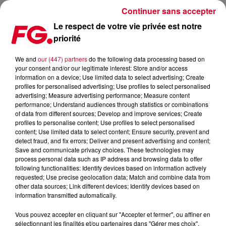
Continuer sans accepter
Le respect de votre vie privée est notre
priorité
MIX : FEDDE LE GRAND
We and
our (447) partners
do the following data processing based on
your consent and/or our legitimate interest: Store and/or access
information on a device; Use limited data to select advertising; Create
profiles for personalised advertising; Use profiles to select personalised
advertising; Measure advertising performance; Measure content
performance; Understand audiences through statistics or combinations
of data from different sources; Develop and improve services; Create
profiles to personalise content; Use profiles to select personalised
content; Use limited data to select content; Ensure security, prevent and
detect fraud, and fix errors; Deliver and present advertising and content;
Save and communicate privacy choices. These technologies may
process personal data such as IP address and browsing data to offer
following functionalities: Identify devices based on information actively
requested; Use precise geolocation data; Match and combine data from
other data sources; Link different devices; Identify devices based on
information transmitted automatically.
Vous pouvez accepter en cliquant sur "Accepter et fermer", ou affiner en
sélectionnant les finalités et/ou partenaires dans "Gérer mes choix".