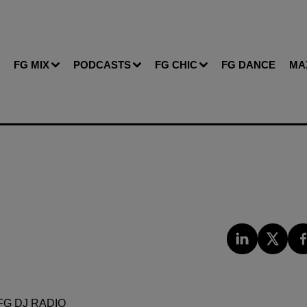
FG MIX
PODCASTS
FG CHIC
FG DANCE
MA
FG DJ RADIO