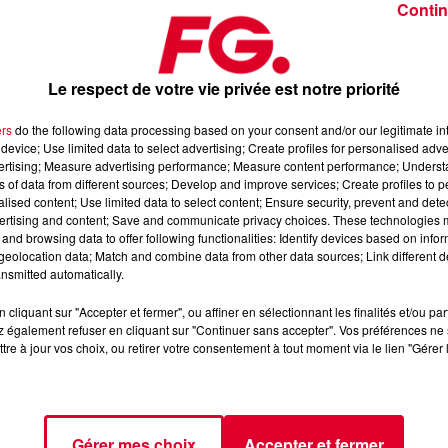
Contin
Le respect de votre vie privée est notre priorité
ers
do the following data processing based on your consent and/or our legitimate int
device; Use limited data to select advertising; Create profiles for personalised adver
 juillet 2026
vertising; Measure advertising performance; Measure content performance; Unders
ns of data from different sources; Develop and improve services; Create profiles to 
alised content; Use limited data to select content; Ensure security, prevent and detect
ertising and content; Save and communicate privacy choices. These technologies
 l’Application FG (IOS
https://urlz.fr/hhZx
- Google Play
and browsing data to offer following functionalities: Identify devices based on infor
eolocation data; Match and combine data from other data sources; Link different de
nsmitted automatically.
cliquant sur "Accepter et fermer", ou affiner en sélectionnant les finalités et/ou pa
e une programmation house, deep, et électro
 également refuser en cliquant sur "Continuer sans accepter". Vos préférences ne 
tre à jour vos choix, ou retirer votre consentement à tout moment via le lien "Gérer 
tialite
pour plus d'informations.
Gérer mes choix
Accepter et fermer