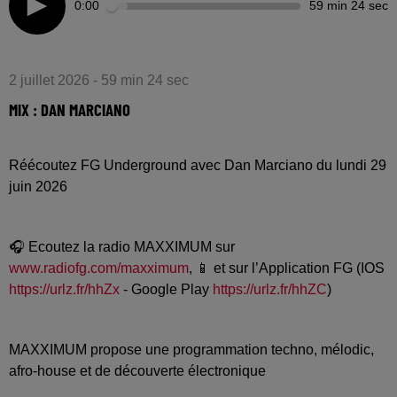
0:00
59 min 24 sec
2 juillet 2026 - 59 min 24 sec
MIX : DAN MARCIANO
Réécoutez FG Underground avec Dan Marciano du lundi 29
juin 2026
🎧 Ecoutez la radio MAXXIMUM sur
www.radiofg.com/maxximum
, 📱 et sur l’Application FG (IOS
https://urlz.fr/hhZx
- Google Play
https://urlz.fr/hhZC
)
MAXXIMUM propose une programmation techno, mélodic,
afro-house et de découverte électronique