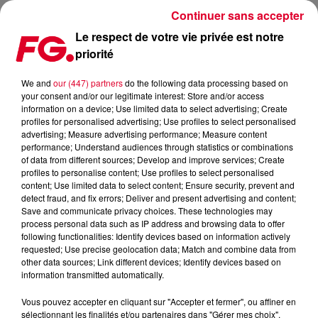
Continuer sans accepter
Le respect de votre vie privée est notre
priorité
MIX : DAN MARCIANO
We and
our (447) partners
do the following data processing based on
your consent and/or our legitimate interest: Store and/or access
information on a device; Use limited data to select advertising; Create
profiles for personalised advertising; Use profiles to select personalised
advertising; Measure advertising performance; Measure content
performance; Understand audiences through statistics or combinations
of data from different sources; Develop and improve services; Create
profiles to personalise content; Use profiles to select personalised
content; Use limited data to select content; Ensure security, prevent and
detect fraud, and fix errors; Deliver and present advertising and content;
Save and communicate privacy choices. These technologies may
process personal data such as IP address and browsing data to offer
following functionalities: Identify devices based on information actively
requested; Use precise geolocation data; Match and combine data from
other data sources; Link different devices; Identify devices based on
information transmitted automatically.
Vous pouvez accepter en cliquant sur "Accepter et fermer", ou affiner en
sélectionnant les finalités et/ou partenaires dans "Gérer mes choix".