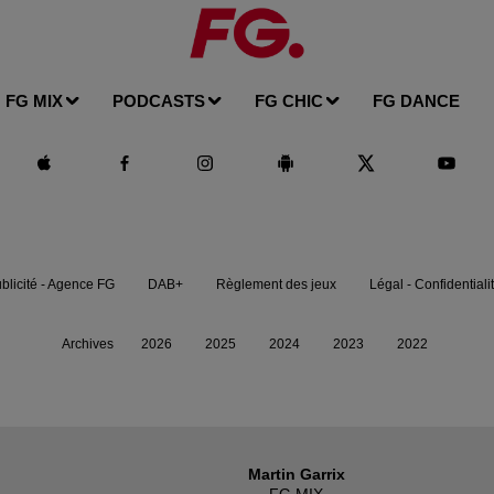
FG MIX
PODCASTS
FG CHIC
FG DANCE
blicité - Agence FG
DAB+
Règlement des jeux
Légal - Confidentiali
Archives
2026
2025
2024
2023
2022
Martin Garrix
FG MIX