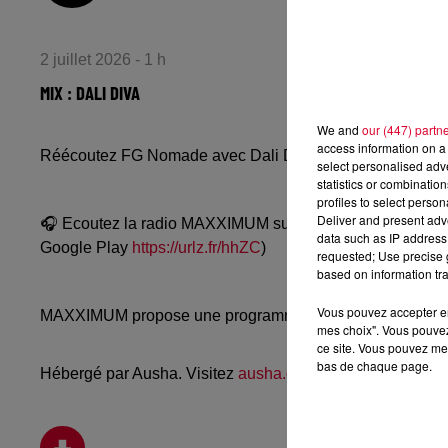
2 juillet 2026 - 1 h
MIX : DALI DIVA
We and
our (447) partn
access information on a 
Réécoutez FG Nomade avec Dali Diva du mercredi 1er jui
select personalised ad
statistics or combinatio
profiles to select person
Deliver and present adv
🎧 Ecoutez la radio MAXXIMUM sur
www.radiofg.com/m
data such as IP address 
Google Play
https://urlz.fr/hhZC
)
requested; Use precise g
based on information tra
Vous pouvez accepter en 
MAXXIMUM propose une programmation techno, mélodic, a
mes choix". Vous pouvez
ce site. Vous pouvez met
bas de chaque page.
Hébergé par Ausha. Visitez
ausha.co/politique-de-confiden