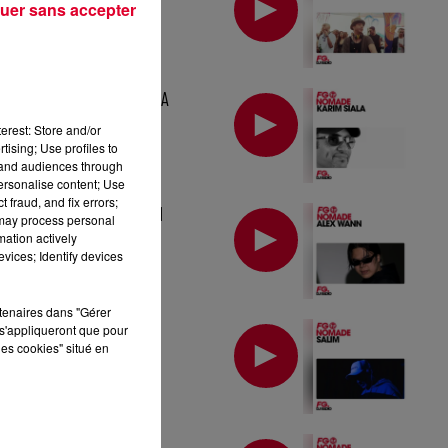
uer sans accepter
MIX : KARIM SIALA
erest: Store and/or
tising; Use profiles to
tand audiences through
personalise content; Use
 fraud, and fix errors;
MIX : ALEX WANN
 may process personal
mation actively
vices; Identify devices
rtenaires dans "Gérer
MIX : SALIM
s'appliqueront que pour
les cookies" situé en
MIX : DJ CHUS