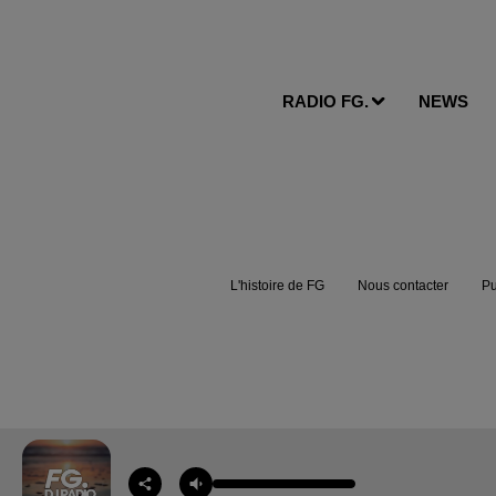
RADIO FG.
NEWS
L'histoire de FG
Nous contacter
Pu