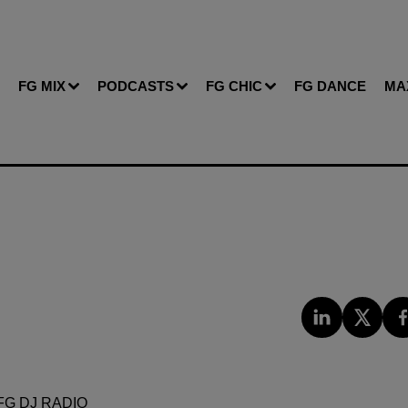
FG MIX
PODCASTS
FG CHIC
FG DANCE
MA
FG DJ RADIO