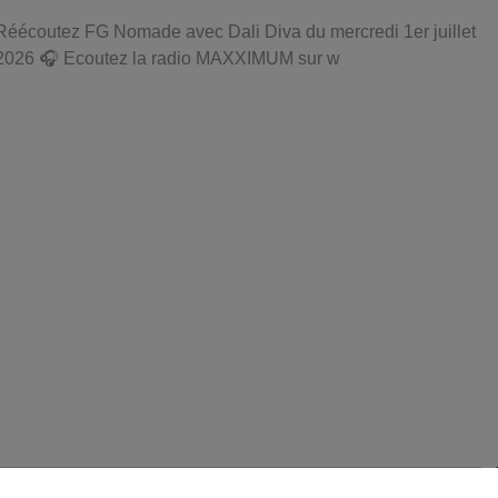
Réécoutez FG Nomade avec Dali Diva du mercredi 1er juillet
2026 🎧 Ecoutez la radio MAXXIMUM sur w