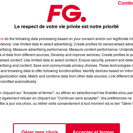
Contin
Le respect de votre vie privée est notre priorité
ers
do the following data processing based on your consent and/or our legitimate int
device; Use limited data to select advertising; Create profiles for personalised adver
llet 2026
vertising; Measure advertising performance; Measure content performance; Unders
ns of data from different sources; Develop and improve services; Create profiles to 
alised content; Use limited data to select content; Ensure security, prevent and detect
ertising and content; Save and communicate privacy choices. These technologies
axximum
, 📱 et sur l’Application FG (IOS
https://urlz.fr/hhZx
-
and browsing data to offer following functionalities: Identify devices based on infor
eolocation data; Match and combine data from other data sources; Link different de
nsmitted automatically.
cliquant sur "Accepter et fermer", ou affiner en sélectionnant les finalités et/ou pa
fro-house et de découverte électronique
 également refuser en cliquant sur "Continuer sans accepter". Vos préférences ne 
tre à jour vos choix, ou retirer votre consentement à tout moment via le lien "Gérer 
tialite
pour plus d'informations.
Gérer mes choix
Accepter et fermer