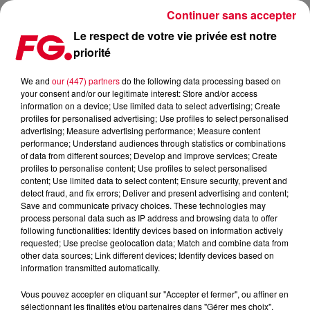
Continuer sans accepter
Le respect de votre vie privée est notre
priorité
LES ICÔNES DE LA HOUSE
We and
our (447) partners
do the following data processing based on
your consent and/or our legitimate interest: Store and/or access
information on a device; Use limited data to select advertising; Create
profiles for personalised advertising; Use profiles to select personalised
advertising; Measure advertising performance; Measure content
performance; Understand audiences through statistics or combinations
of data from different sources; Develop and improve services; Create
profiles to personalise content; Use profiles to select personalised
content; Use limited data to select content; Ensure security, prevent and
detect fraud, and fix errors; Deliver and present advertising and content;
Save and communicate privacy choices. These technologies may
process personal data such as IP address and browsing data to offer
following functionalities: Identify devices based on information actively
requested; Use precise geolocation data; Match and combine data from
other data sources; Link different devices; Identify devices based on
information transmitted automatically.
Vous pouvez accepter en cliquant sur "Accepter et fermer", ou affiner en
sélectionnant les finalités et/ou partenaires dans "Gérer mes choix".