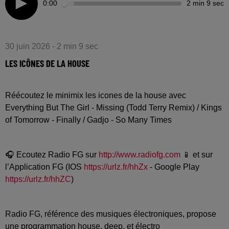
0:00
2 min 9 sec
30 juin 2026 - 2 min 9 sec
LES ICÔNES DE LA HOUSE
Réécoutez le minimix les icones de la house avec
Everything But The Girl - Missing (Todd Terry Remix) / Kings
of Tomorrow - Finally / Gadjo - So Many Times
🎧 Ecoutez Radio FG sur
http://www.radiofg.com
📱 et sur
l’Application FG (IOS
https://urlz.fr/hhZx
- Google Play
https://urlz.fr/hhZC
)
Radio FG, référence des musiques électroniques, propose
une programmation house, deep, et électro