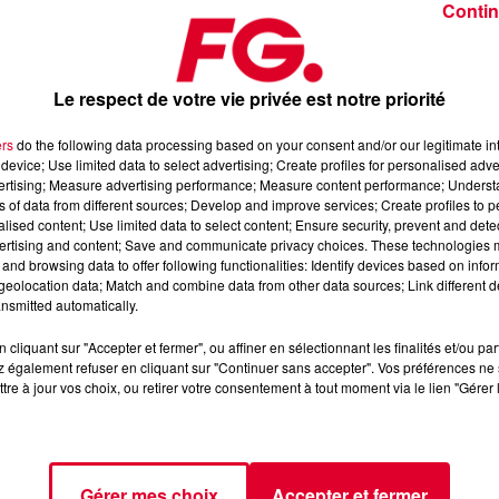
Contin
Le respect de votre vie privée est notre priorité
ers
do the following data processing based on your consent and/or our legitimate int
device; Use limited data to select advertising; Create profiles for personalised adver
oon / Softskin
vertising; Measure advertising performance; Measure content performance; Unders
ns of data from different sources; Develop and improve services; Create profiles to 
alised content; Use limited data to select content; Ensure security, prevent and detect
ertising and content; Save and communicate privacy choices. These technologies
 l’Application FG (IOS
https://urlz.fr/hhZx
- Google Play
and browsing data to offer following functionalities: Identify devices based on infor
eolocation data; Match and combine data from other data sources; Link different de
nsmitted automatically.
cliquant sur "Accepter et fermer", ou affiner en sélectionnant les finalités et/ou pa
e une programmation house, deep, et électro
 également refuser en cliquant sur "Continuer sans accepter". Vos préférences ne 
tre à jour vos choix, ou retirer votre consentement à tout moment via le lien "Gérer 
tialite
pour plus d'informations.
Gérer mes choix
Accepter et fermer