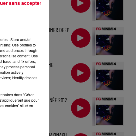
uer sans accepter
MINIMIX FG : SUMMER DEEP
HOUSE
erest: Store and/or
tising; Use profiles to
tand audiences through
personalise content; Use
 fraud, and fix errors;
MINIMIX FG : MØME
 may process personal
mation actively
vices; Identify devices
rtenaires dans "Gérer
MINIMIX FG : L'ANNÉE 2012
s'appliqueront que pour
les cookies" situé en
STARTER FG BY HAKIMAKLI