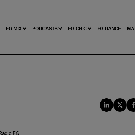
FG MIX
PODCASTS
FG CHIC
FG DANCE
MA
Radio FG