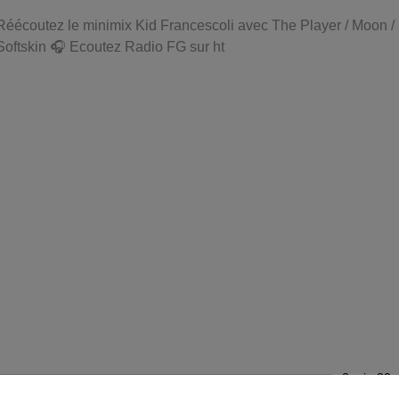
Réécoutez le minimix Kid Francescoli avec The Player / Moon /
Softskin 🎧 Ecoutez Radio FG sur ht
2 min 20 