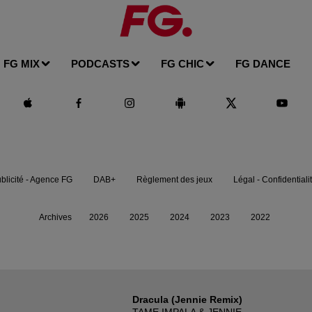
FG MIX
PODCASTS
FG CHIC
FG DANCE
blicité - Agence FG
DAB+
Règlement des jeux
Légal - Confidentiali
Archives
2026
2025
2024
2023
2022
Dracula (jennie Remix)
TAME IMPALA & JENNIE