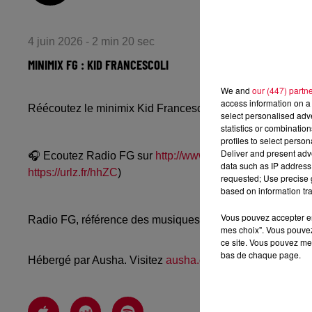
4 juin 2026 - 2 min 20 sec
MINIMIX FG : KID FRANCESCOLI
We and
our (447) partn
access information on a 
Réécoutez le minimix Kid Francescoli avec The Player / M
select personalised ad
statistics or combinatio
profiles to select person
Deliver and present adv
🎧 Ecoutez Radio FG sur
http://www.radiofg.com
📱 et sur
data such as IP address 
https://urlz.fr/hhZC
)
requested; Use precise g
based on information tra
Vous pouvez accepter en 
Radio FG, référence des musiques électroniques, propos
mes choix". Vous pouvez
ce site. Vous pouvez met
bas de chaque page.
Hébergé par Ausha. Visitez
ausha.co/politique-de-confiden