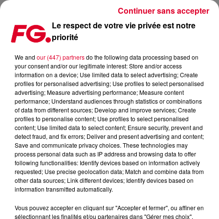
Continuer sans accepter
Le respect de votre vie privée est notre
priorité
MINIMIX FG : BEBE REXHA
We and
our (447) partners
do the following data processing based on
your consent and/or our legitimate interest: Store and/or access
information on a device; Use limited data to select advertising; Create
profiles for personalised advertising; Use profiles to select personalised
advertising; Measure advertising performance; Measure content
performance; Understand audiences through statistics or combinations
of data from different sources; Develop and improve services; Create
profiles to personalise content; Use profiles to select personalised
content; Use limited data to select content; Ensure security, prevent and
detect fraud, and fix errors; Deliver and present advertising and content;
Save and communicate privacy choices. These technologies may
process personal data such as IP address and browsing data to offer
following functionalities: Identify devices based on information actively
requested; Use precise geolocation data; Match and combine data from
other data sources; Link different devices; Identify devices based on
information transmitted automatically.
Vous pouvez accepter en cliquant sur "Accepter et fermer", ou affiner en
sélectionnant les finalités et/ou partenaires dans "Gérer mes choix".