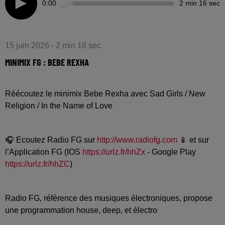
0:00
2 min 16 sec
15 juin 2026 - 2 min 16 sec
MINIMIX FG : BEBE REXHA
Réécoutez le minimix Bebe Rexha avec Sad Girls / New
Religion / In the Name of Love
🎧 Ecoutez Radio FG sur
http://www.radiofg.com
📱 et sur
l’Application FG (IOS
https://urlz.fr/hhZx
- Google Play
https://urlz.fr/hhZC
)
Radio FG, référence des musiques électroniques, propose
une programmation house, deep, et électro