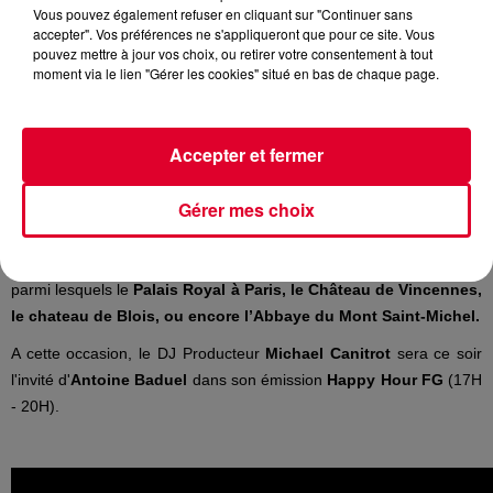
Vous pouvez également refuser en cliquant sur "Continuer sans
Happy Hour
accepter". Vos préférences ne s'appliqueront que pour ce site. Vous
Crédit :
Happy Hour
pouvez mettre à jour vos choix, ou retirer votre consentement à tout
moment via le lien "Gérer les cookies" situé en bas de chaque page.
Accepter et fermer
Michael Canitrot
produira vendredi 15 septembre un
"Monumental Tour"
, avec show son et lumières et mapping vidéo
Gérer mes choix
Place Stanislas à Nancy, dont FG est le partenaire officiel.
Le Monumental Tour
se déroule dans des lieux du Patrimoine,
parmi lesquels le
Palais Royal à Paris, le Château de Vincennes,
le chateau de Blois, ou encore l’Abbaye du Mont Saint-Michel.
A cette occasion, le DJ Producteur
Michael Canitrot
sera ce soir
l'invité d'
Antoine Baduel
dans son émission
Happy Hour FG
(17H
- 20H).