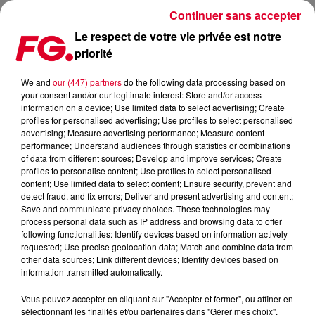
Continuer sans accepter
Le respect de votre vie privée est notre
priorité
MICHAEL CANITROT INVITÉ DE L'HAPPY HOUR FG CE SOIR !
We and
our (447) partners
do the following data processing based on
your consent and/or our legitimate interest: Store and/or access
Publié : 14 septembre 2023 à 11h27 par Christophe
information on a device; Use limited data to select advertising; Create
HUBERT
profiles for personalised advertising; Use profiles to select personalised
advertising; Measure advertising performance; Measure content
performance; Understand audiences through statistics or combinations
of data from different sources; Develop and improve services; Create
profiles to personalise content; Use profiles to select personalised
content; Use limited data to select content; Ensure security, prevent and
detect fraud, and fix errors; Deliver and present advertising and content;
Save and communicate privacy choices. These technologies may
process personal data such as IP address and browsing data to offer
following functionalities: Identify devices based on information actively
requested; Use precise geolocation data; Match and combine data from
other data sources; Link different devices; Identify devices based on
information transmitted automatically.
Vous pouvez accepter en cliquant sur "Accepter et fermer", ou affiner en
sélectionnant les finalités et/ou partenaires dans "Gérer mes choix".