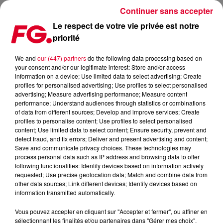
Continuer sans accepter
Le respect de votre vie privée est notre
priorité
MÉZIGUE, LE PRINCE DES SOIRÉES PARISIENNES
We and
our (447) partners
do the following data processing based on
your consent and/or our legitimate interest: Store and/or access
Publié : 6 octobre 2021 à 18h13 par Jean-Baptiste
information on a device; Use limited data to select advertising; Create
BLANDIN
profiles for personalised advertising; Use profiles to select personalised
advertising; Measure advertising performance; Measure content
performance; Understand audiences through statistics or combinations
of data from different sources; Develop and improve services; Create
profiles to personalise content; Use profiles to select personalised
content; Use limited data to select content; Ensure security, prevent and
detect fraud, and fix errors; Deliver and present advertising and content;
Save and communicate privacy choices. These technologies may
process personal data such as IP address and browsing data to offer
following functionalities: Identify devices based on information actively
requested; Use precise geolocation data; Match and combine data from
other data sources; Link different devices; Identify devices based on
information transmitted automatically.
Vous pouvez accepter en cliquant sur "Accepter et fermer", ou affiner en
sélectionnant les finalités et/ou partenaires dans "Gérer mes choix".