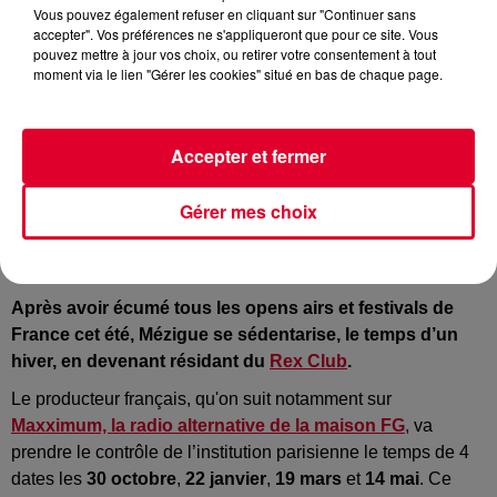
Vous pouvez également refuser en cliquant sur "Continuer sans
accepter". Vos préférences ne s'appliqueront que pour ce site. Vous
pouvez mettre à jour vos choix, ou retirer votre consentement à tout
moment via le lien "Gérer les cookies" situé en bas de chaque page.
Accepter et fermer
Mezigue
Crédit :
Facebook :@Mezigue
Gérer mes choix
Après avoir écumé tous les opens airs et festivals de
France cet été, Mézigue se sédentarise, le temps d’un
hiver, en devenant résidant du
Rex Club
.
Le producteur français, qu'on suit notamment sur
Maxximum, la radio alternative de la maison FG
, va
prendre le contrôle de l’institution parisienne le temps de 4
dates les
30 octobre
,
22 janvier
,
19 mars
et
14 mai
. Ce