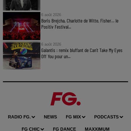
6 août 2026
Boris Brejcha, Charlotte de Witte, Fisher… le
Positiv Festival...
6 août 2026
Galantis : remix bluffant de Can’t Take My Eyes
Off You pour un...
RADIO FG.
NEWS
FG MIX
PODCASTS
FG CHIC
FG DANCE
MAXXIMUM