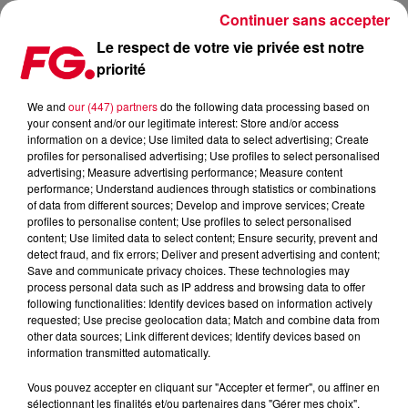
Continuer sans accepter
Le respect de votre vie privée est notre
priorité
TOMORROWLAND SE FAIT SORTIR DE LA COUPE DU MONDE AU
QATAR !
We and
our (447) partners
do the following data processing based on
your consent and/or our legitimate interest: Store and/or access
information on a device; Use limited data to select advertising; Create
Publié : 22 novembre 2022 à 12h17 par Christophe
profiles for personalised advertising; Use profiles to select personalised
advertising; Measure advertising performance; Measure content
HUBERT
performance; Understand audiences through statistics or combinations
of data from different sources; Develop and improve services; Create
profiles to personalise content; Use profiles to select personalised
content; Use limited data to select content; Ensure security, prevent and
detect fraud, and fix errors; Deliver and present advertising and content;
Save and communicate privacy choices. These technologies may
process personal data such as IP address and browsing data to offer
following functionalities: Identify devices based on information actively
requested; Use precise geolocation data; Match and combine data from
other data sources; Link different devices; Identify devices based on
information transmitted automatically.
Vous pouvez accepter en cliquant sur "Accepter et fermer", ou affiner en
sélectionnant les finalités et/ou partenaires dans "Gérer mes choix".