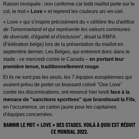
Raison invoquée : non conforme car ledit maillot porte sur le
col, le mot «
Love
» et reprend les couleurs arc-en-ciel.
« Love » qui s’inspire précisément du «
célèbre feu d'artifice
de Tomorrowland et qui représente les valeurs communes
de diversité, d'égalité et d'inclusion
", disait la RBFA
(Fédération belge) lors de la présentation du maillot en
septembre dernier. Les Belges, qui entreront donc dans le
stade - ce mercredi contre le Canada –
en portant leur
première tenue, traditionnellement rouge
.
Et ils ne sont pas les seuls, les 7 équipes européennes qui
avaient prévu de porter un brassard coloré "One Love"
contre les discriminations, ont renoncé hier lundi
face à la
menace de "sanctions sportives" que brandissait la Fifa
,
en l’occurrence, un carton jaune pour les capitaines
d’équipes concernées.
BANNIR LE MOT « LOVE » DES STADES. VOILÀ À QUOI EST RÉDUIT
CE MONDIAL 2022.