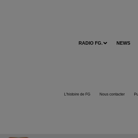
RADIO FG.
NEWS
L'histoire de FG
Nous contacter
Pu