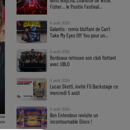
Boris Brejcha, Charlotte de Witte,
Fisher… le Positiv Festival...
6 août 2026
Galantis : remix bluffant de Can’t
Take My Eyes Off You pour un...
5 août 2026
Bordeaux retrouve son club flottant
avec UBLO
5 août 2026
Lucas Sketti, invité FG Backstage ce
mercredi 5 août
5 août 2026
Bon Entendeur revisite un
uza
incontournable Disco !
uza