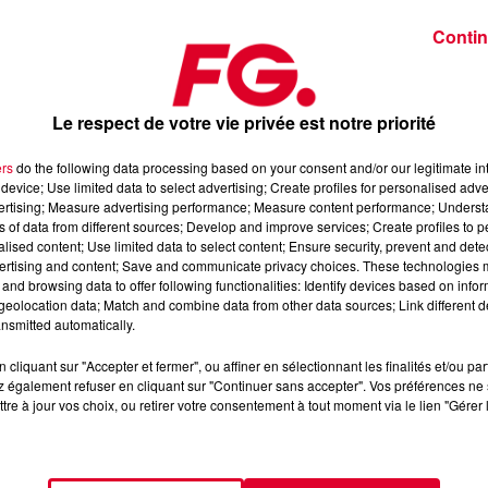
Contin
 le leader -, mais c’est aussi le trio le plus efficace :
Meduza
!
Le respect de votre vie privée est notre priorité
Piece Of Your Heart
» qui l’avait propulsé au sommet des char
ers
do the following data processing based on your consent and/or our legitimate int
ne son nouveau single, tout aussi efficace, «
Tell It To My Hear
device; Use limited data to select advertising; Create profiles for personalised adver
vertising; Measure advertising performance; Measure content performance; Unders
 et de l’Happy Hour FG.
ns of data from different sources; Develop and improve services; Create profiles to 
alised content; Use limited data to select content; Ensure security, prevent and detect
ertising and content; Save and communicate privacy choices. These technologies
and browsing data to offer following functionalities: Identify devices based on infor
eolocation data; Match and combine data from other data sources; Link different de
nsmitted automatically.
cliquant sur "Accepter et fermer", ou affiner en sélectionnant les finalités et/ou pa
 également refuser en cliquant sur "Continuer sans accepter". Vos préférences ne 
tre à jour vos choix, ou retirer votre consentement à tout moment via le lien "Gérer 