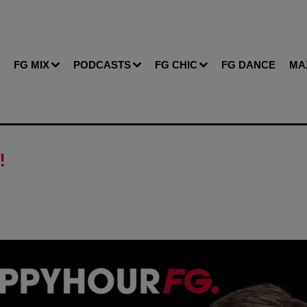
FG MIX
PODCASTS
FG CHIC
FG DANCE
MA
!