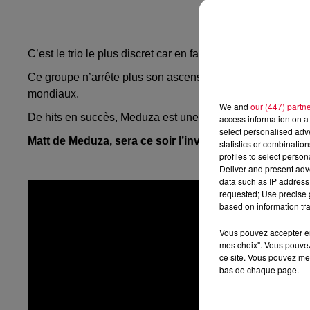
C’est le trio le plus discret car en fait on ne voit que Matt –
Ce groupe n’arrête plus son ascension depuis le single «
mondiaux.
We and
our (447) partn
De hits en succès, Meduza est une valeur sure, en témoig
access information on a 
select personalised ad
Matt de Meduza, sera ce soir l’invité d’Antoine Baduel
statistics or combinatio
profiles to select person
Deliver and present adv
data such as IP address 
requested; Use precise g
based on information tra
Vous pouvez accepter en 
mes choix". Vous pouvez
ce site. Vous pouvez met
bas de chaque page.