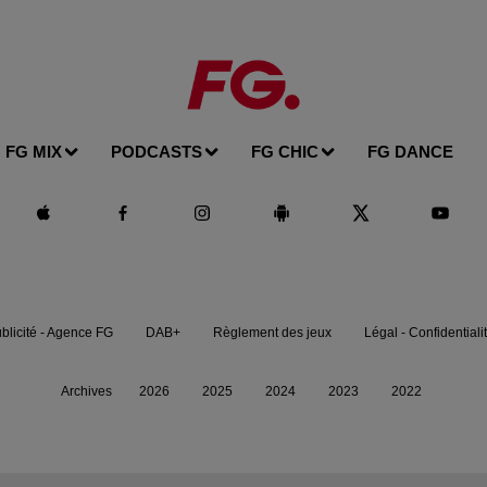
FG MIX
PODCASTS
FG CHIC
FG DANCE
blicité - Agence FG
DAB+
Règlement des jeux
Légal - Confidentiali
Archives
2026
2025
2024
2023
2022