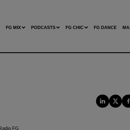
FG MIX
PODCASTS
FG CHIC
FG DANCE
MA
Radio FG