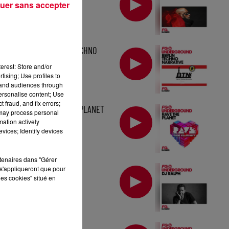
uer sans accepter
MIX : BERLIN TECHNO
NARRATIVE
erest: Store and/or
tising; Use profiles to
tand audiences through
personalise content; Use
 fraud, and fix errors;
MIX : RAVE THE PLANET
 may process personal
mation actively
vices; Identify devices
rtenaires dans "Gérer
MIX : DJ RALPH
s'appliqueront que pour
les cookies" situé en
MIX : VIC IORKA