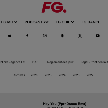
FG MIX
PODCASTS
FG CHIC
FG DANCE
blicité - Agence FG
DAB+
Règlement des jeux
Légal - Confidentiali
Archives
2026
2025
2024
2023
2022
Hey You (pprr Dance Rmx)
PONY PONY RUN RUN