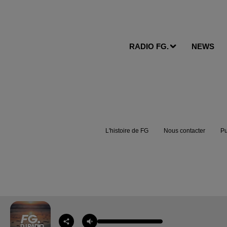
RADIO FG.
NEWS
L'histoire de FG
Nous contacter
Pu