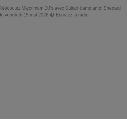
Réécoutez Maxximum DJ's avec Sultan &amp;amp; Shepard
du vendredi 15 mai 2026 🎧 Ecoutez la radio