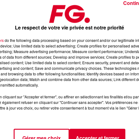
Contin
Le respect de votre vie privée est notre priorité
ers
do the following data processing based on your consent and/or our legitimate int
device; Use limited data to select advertising; Create profiles for personalised adver
dredi 15 mai 2026
vertising; Measure advertising performance; Measure content performance; Unders
ns of data from different sources; Develop and improve services; Create profiles to 
alised content; Use limited data to select content; Ensure security, prevent and detect
ertising and content; Save and communicate privacy choices. These technologies
axximum
, 📱 et sur l’Application FG (IOS
https://urlz.fr/hhZx
-
and browsing data to offer following functionalities: Identify devices based on infor
eolocation data; Match and combine data from other data sources; Link different de
nsmitted automatically.
cliquant sur "Accepter et fermer", ou affiner en sélectionnant les finalités et/ou pa
fro-house et de découverte électronique
 également refuser en cliquant sur "Continuer sans accepter". Vos préférences ne 
tre à jour vos choix, ou retirer votre consentement à tout moment via le lien "Gérer 
tialite
pour plus d'informations.
Gérer mes choix
Accepter et fermer