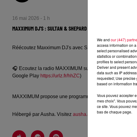
16 mai 2026 - 1 h
MAXXIMUM DJ'S : SULTAN & SHEPARD
We and
our (447) partn
access information on a 
Réécoutez Maxximum DJ's avec Sultan & Shepard du ven
select personalised ad
statistics or combinatio
profiles to select person
Deliver and present adv
🎧 Ecoutez la radio MAXXIMUM sur
www.radiofg.com/m
data such as IP address 
Google Play
https://urlz.fr/hhZC
)
requested; Use precise g
based on information tra
Vous pouvez accepter en 
MAXXIMUM propose une programmation techno, mélodic, a
mes choix". Vous pouvez
ce site. Vous pouvez met
bas de chaque page.
Hébergé par Ausha. Visitez
ausha.co/politique-de-confiden