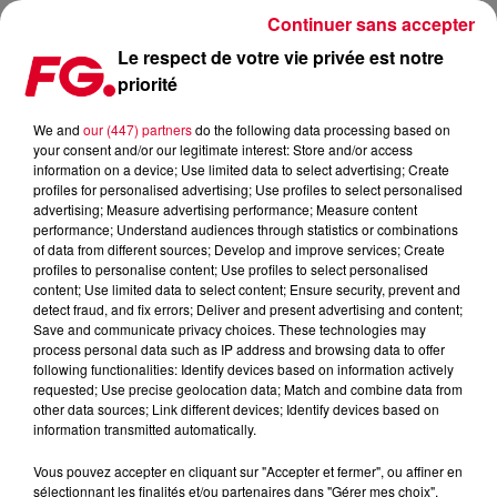
Continuer sans accepter
Le respect de votre vie privée est notre
priorité
MAXXIMUM DJ'S : NORA EN PURE
We and
our (447) partners
do the following data processing based on
your consent and/or our legitimate interest: Store and/or access
information on a device; Use limited data to select advertising; Create
profiles for personalised advertising; Use profiles to select personalised
advertising; Measure advertising performance; Measure content
performance; Understand audiences through statistics or combinations
of data from different sources; Develop and improve services; Create
profiles to personalise content; Use profiles to select personalised
content; Use limited data to select content; Ensure security, prevent and
detect fraud, and fix errors; Deliver and present advertising and content;
Save and communicate privacy choices. These technologies may
process personal data such as IP address and browsing data to offer
following functionalities: Identify devices based on information actively
requested; Use precise geolocation data; Match and combine data from
other data sources; Link different devices; Identify devices based on
information transmitted automatically.
Vous pouvez accepter en cliquant sur "Accepter et fermer", ou affiner en
sélectionnant les finalités et/ou partenaires dans "Gérer mes choix".