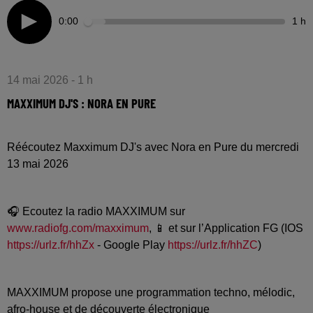
0:00
1 h
14 mai 2026 - 1 h
MAXXIMUM DJ'S : NORA EN PURE
Réécoutez Maxximum DJ's avec Nora en Pure du mercredi
13 mai 2026
🎧 Ecoutez la radio MAXXIMUM sur
www.radiofg.com/maxximum
, 📱 et sur l’Application FG (IOS
https://urlz.fr/hhZx
- Google Play
https://urlz.fr/hhZC
)
MAXXIMUM propose une programmation techno, mélodic,
afro-house et de découverte électronique