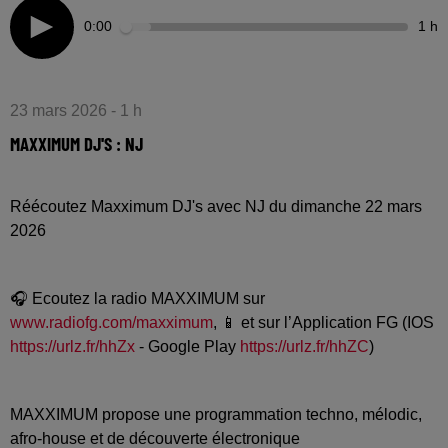
0:00
1 h
23 mars 2026 - 1 h
MAXXIMUM DJ'S : NJ
Réécoutez Maxximum DJ's avec NJ du dimanche 22 mars
2026
🎧 Ecoutez la radio MAXXIMUM sur
www.radiofg.com/maxximum
, 📱 et sur l’Application FG (IOS
https://urlz.fr/hhZx
- Google Play
https://urlz.fr/hhZC
)
MAXXIMUM propose une programmation techno, mélodic,
afro-house et de découverte électronique