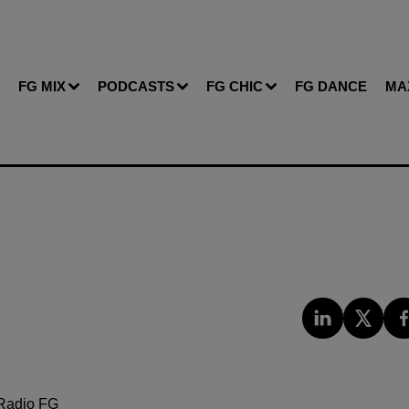
FG MIX
PODCASTS
FG CHIC
FG DANCE
MA
Radio FG