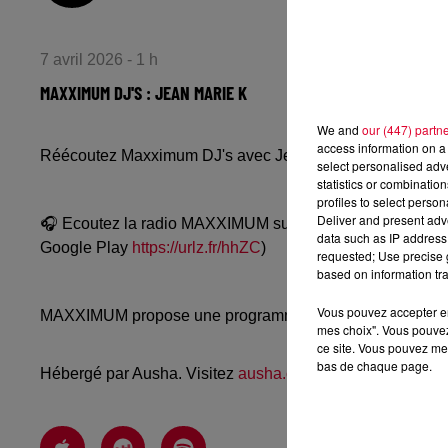
7 avril 2026 - 1 h
MAXXIMUM DJ'S : JEAN MARIE K
We and
our (447) partn
access information on a 
Réécoutez Maxximum DJ's avec Jean Marie K du lundi 6 
select personalised ad
statistics or combinatio
profiles to select person
Deliver and present adv
🎧 Ecoutez la radio MAXXIMUM sur
www.radiofg.com/m
data such as IP address 
Google Play
https://urlz.fr/hhZC
)
requested; Use precise g
based on information tra
Vous pouvez accepter en 
MAXXIMUM propose une programmation techno, mélodic, a
mes choix". Vous pouvez
ce site. Vous pouvez met
bas de chaque page.
Hébergé par Ausha. Visitez
ausha.co/politique-de-confiden