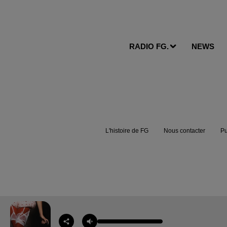
RADIO FG.
NEWS
L'histoire de FG
Nous contacter
Pu