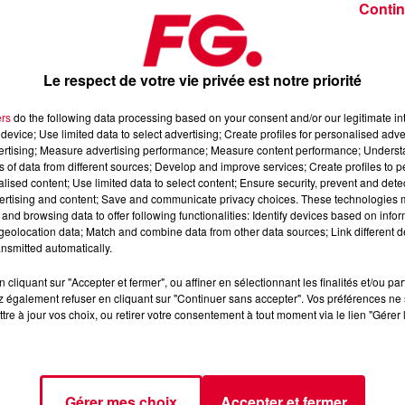
Contin
Le respect de votre vie privée est notre priorité
ers
do the following data processing based on your consent and/or our legitimate int
device; Use limited data to select advertising; Create profiles for personalised adver
avril 2026
vertising; Measure advertising performance; Measure content performance; Unders
ns of data from different sources; Develop and improve services; Create profiles to 
alised content; Use limited data to select content; Ensure security, prevent and detect
ertising and content; Save and communicate privacy choices. These technologies
axximum
, 📱 et sur l’Application FG (IOS
https://urlz.fr/hhZx
-
and browsing data to offer following functionalities: Identify devices based on infor
eolocation data; Match and combine data from other data sources; Link different de
nsmitted automatically.
cliquant sur "Accepter et fermer", ou affiner en sélectionnant les finalités et/ou pa
fro-house et de découverte électronique
 également refuser en cliquant sur "Continuer sans accepter". Vos préférences ne 
tre à jour vos choix, ou retirer votre consentement à tout moment via le lien "Gérer 
tialite
pour plus d'informations.
Gérer mes choix
Accepter et fermer