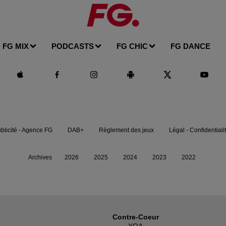
FG MIX
PODCASTS
FG CHIC
FG DANCE
blicité - Agence FG
DAB+
Règlement des jeux
Légal - Confidentiali
Archives
2026
2025
2024
2023
2022
Contre-Coeur
YOA