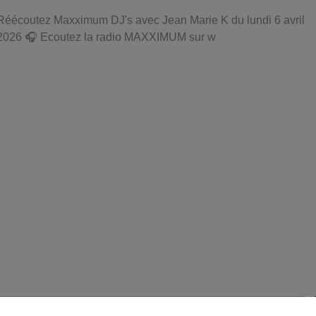
Réécoutez Maxximum DJ's avec Jean Marie K du lundi 6 avril
2026 🎧 Ecoutez la radio MAXXIMUM sur w