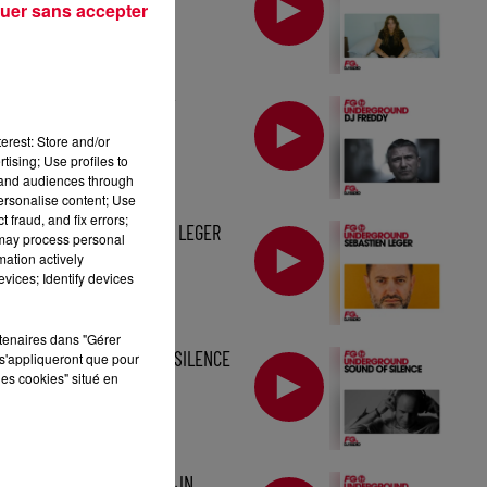
uer sans accepter
MIX : DJ FREDDY
erest: Store and/or
tising; Use profiles to
tand audiences through
personalise content; Use
 fraud, and fix errors;
MIX : SEBASTIEN LEGER
 may process personal
mation actively
vices; Identify devices
rtenaires dans "Gérer
MIX : SOUND OF SILENCE
s'appliqueront que pour
les cookies" situé en
MIX : EELKE KLEIJN